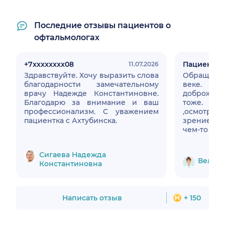
Последние отзывы пациентов о
офтальмологах
+7xxxxxxxx08
Пациент
11.07.2026
Здравствуйте. Хочу выразить слова
Обращалась с образ
благодарности замечательному
веке. Врач с
врачу Надежде Константиновне.
доброжел
Благодарю за внимание и ваш
тоже. 
профессионализм. С уважением
,осмотре
пациентка с Ахтубинска.
зрение, спросила, пробовала ли я
чем-то лечить самостоятельно,
ответил
поставил
Сигаева Надежда
лечение,
Величк
Константиновна
образо
уменьша
повторный
направле
Написать отзыв
+ 150
Мазь,котор
помогла
довольна.