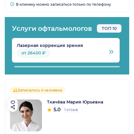
В клинику можно записаться только по телефону
Услуги офтальмологов
ТОП 10
Лазерная коррекция зрения
П
от 26400 ₽
Записалось 4 человека
Ткачёва Мария Юрьевна
5.0
1 отзыв