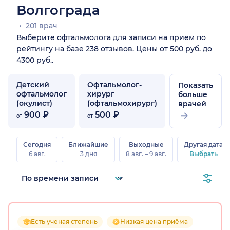
Волгограда
201 врач
Выберите офтальмолога для записи на прием по
рейтингу на базе 238 отзывов. Цены от 500 руб. до
4300 руб..
Детский
Офтальмолог-
Показать
офтальмолог
хирург
больше
(окулист)
(офтальмохирург)
врачей
900 ₽
500 ₽
от
от
Сегодня
Ближайшие
Выходные
Другая дата
6 авг.
3 дня
8 авг. – 9 авг.
Выбрать
Есть ученая степень
Низкая цена приёма