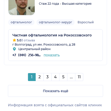
Стаж 22 года
Высшая категория
офтальмолог
офтальмолог-хирург
Взрослый
Частная офтальмология на Рокоссовского
5.0
3 отзыва
г Волгоград, ул им. Рокоссовского, д 28
Центральный район
показать
+7 (844) 256-90-90
1
2
3
4
5
...
11
Показать ещё
Информация взята c официальных сайтов клиник