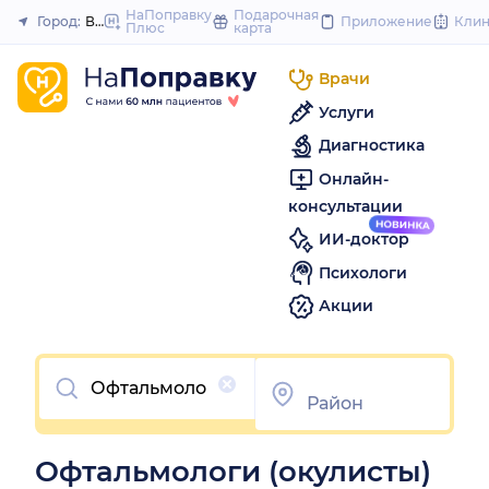
to
НаПоправку
Подарочная
Город:
Волгоград
Приложение
Кли
Плюс
карта
Закрыть
content
Врачи
Услуги
Диагностика
Онлайн-
консультации
ИИ-доктор
Психологи
Акции
Очистить
Офтальмологи (окулисты)