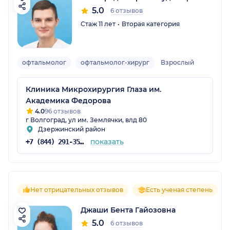
5.0
6 отзывов
Стаж 11 лет
Вторая категория
офтальмолог
офтальмолог-хирург
Взрослый
Клиника Микрохирургия Глаза им.
Академика Федорова
4.0
96 отзывов
г Волгоград, ул им. Землячки, влд 80
Дзержинский район
показать
+7 (844) 291-35-35
Нет отрицательных отзывов
Есть ученая степень
Джаши Бента Гайозовна
5.0
6 отзывов