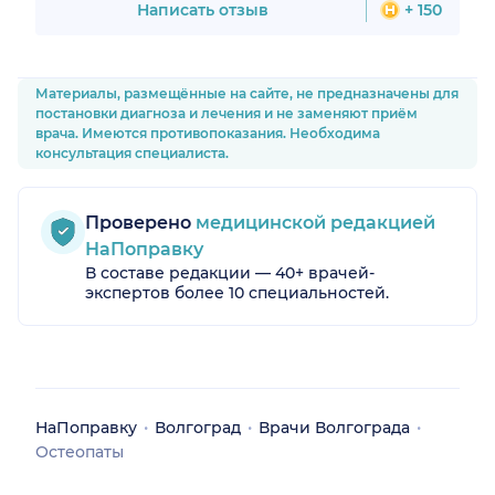
очень понятно доносит
годы
Написать отзыв
+ 150
информацию до пациентов.
Материалы, размещённые на сайте, не предназначены для
постановки диагноза и лечения и не заменяют приём
врача. Имеются противопоказания. Необходима
консультация специалиста.
Проверено
медицинской редакцией
НаПоправку
В составе редакции — 40+ врачей-
экспертов более 10 специальностей.
НаПоправку
Волгоград
Врачи Волгограда
Остеопаты