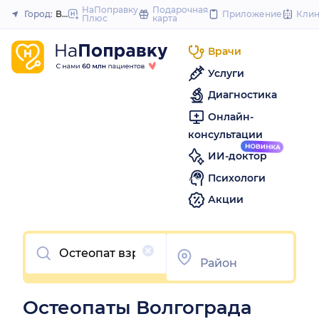
to
НаПоправку
Подарочная
Город:
Волгоград
Приложение
Кли
Плюс
карта
Закрыть
content
Врачи
Услуги
Диагностика
Онлайн-
консультации
ИИ-доктор
Психологи
Акции
Очистить
Остеопаты Волгограда