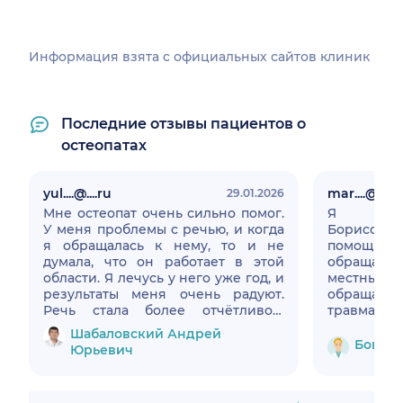
Информация взята c официальных сайтов клиник
Последние отзывы пациентов о
остеопатах
yul....@....ru
mar....@....
29.01.2026
Мне остеопат очень сильно помог.
Я благ
У меня проблемы с речью, и когда
Борисови
я обращалась к нему, то и не
помощь
думала, что он работает в этой
обращала
области. Я лечусь у него уже год, и
местные хи
результаты меня очень радуют.
обращалась
Речь стала более отчётливой,
травматол
голос — увереннее, а «каши во
не смог мн
Шабаловский Андрей
рту» стало меньше. Обратилась я к
Богданов
Богдан
Юрьевич
Андрею Юрьевичу в 19 лет. После
опухшего 
первого же сеанса были заметные
и назначи
улучшения. Более того, остеопат
дай бог е