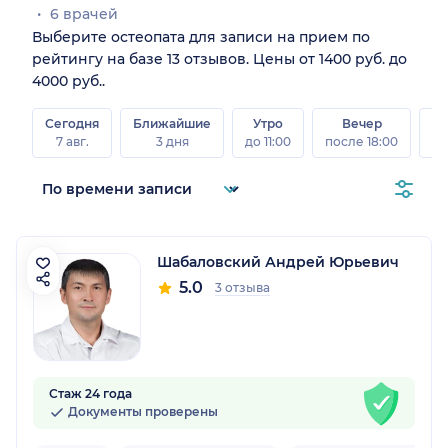
6 врачей
Выберите остеопата для записи на прием по
рейтингу на базе 13 отзывов. Цены от 1400 руб. до
4000 руб..
Сегодня
Ближайшие
Утро
Вечер
В
7 авг.
3 дня
до 11:00
после 18:00
8 а
Шабаловский Андрей Юрьевич
5.0
3 отзыва
Стаж 24 года
Документы проверены