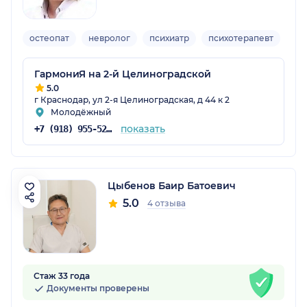
остеопат
невролог
психиатр
психотерапевт
ре
ГармониЯ на 2-й Целиноградской
5.0
г Краснодар, ул 2-я Целиноградская, д 44 к 2
Молодёжный
показать
+7 (918) 955-52-20
Цыбенов Баир Батоевич
5.0
4 отзыва
Стаж 33 года
Документы проверены