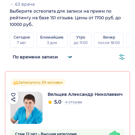
63 врача
Выберите остеопата для записи на прием по
рейтингу на базе 151 отзыва. Цены от 1700 руб. до
10000 руб..
Сегодня
Ближайшие
Утро
Вечер
В
7 авг.
3 дня
до 11:00
после 18:00
8 а
Записалось 39 человек
Вяльцев Александр Николаевич
5.0
4 отзыва
Стаж 12 лет
Высшая категория