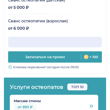
Сеанс остеопатии (детская)
от 5 000 ₽
Сеанс остеопатии (взрослая)
от 6 000 ₽
Записаться на прием
+ 100
Клиника перезвонит сегодня после 09:00
Услуги остеопатов
ТОП 10
Массаж спины
О
от 895 ₽