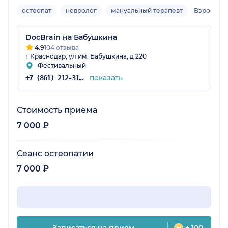
остеопат
невролог
мануальный терапевт
Взрослый,
DocBrain на Бабушкина
4.9
104 отзыва
г Краснодар, ул им. Бабушкина, д 220
Фестивальный
показать
+7 (861) 212-31-74
Стоимость приёма
7 000 ₽
Сеанс остеопатии
7 000 ₽