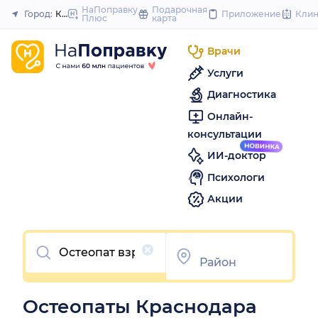
to
НаПоправку
Подарочная
Город:
Краснодар
Приложение
Кли
Плюс
карта
Закрыть
content
Врачи
Услуги
Диагностика
Онлайн-
консультации
ИИ-доктор
Психологи
Акции
Очистить
Остеопаты Краснодара