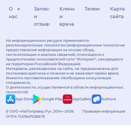
О
Запись
Клиникам
Телемедицина
Карта
нас
и
и
сайта
отзывы
врачам
На информационном ресурсе применяются
рекомендательные технологии (информационные технологии
предоставления информации на основе сбора,
систематизации и анализа сведений, относящихся к
предпочтениям пользователей сети "Интернет", находящихся
на территории Российской Федерации)
Материалы, размещённые на сайте, не предназначены для
постановки диагноза и лечения и не заменяют приём врача.
Имеются противопоказания. Необходима консультация
специалиста.
О деятельности, осуществляемой в области информационных
технологий
App Store
Google Play
AppGallery
RuStore
© ООО «НаПоправку.Ру», 2014—2026.
Правовая информация
ОГРН: 1147847038679