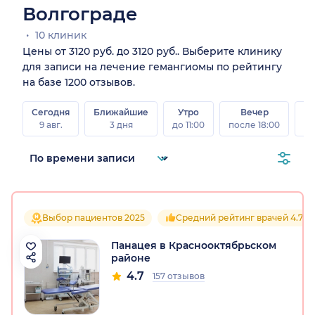
Волгограде
10 клиник
Цены от 3120 руб. до 3120 руб.. Выберите клинику
для записи на лечение гемангиомы по рейтингу
на базе 1200 отзывов.
Сегодня
Ближайшие
Утро
Вечер
В
9 авг.
3 дня
до 11:00
после 18:00
8 а
Выбор пациентов 2025
Средний рейтинг врачей 4.7
Панацея в Краснооктябрьском
районе
4.7
157 отзывов