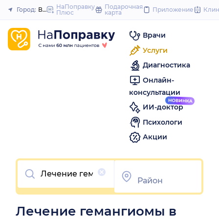
to
НаПоправку
Подарочная
Город:
Волгоград
Приложение
Кли
Плюс
карта
Закрыть
content
Врачи
Услуги
Диагностика
Онлайн-
консультации
ИИ-доктор
Психологи
Акции
Очистить
Лечение гемангиомы в