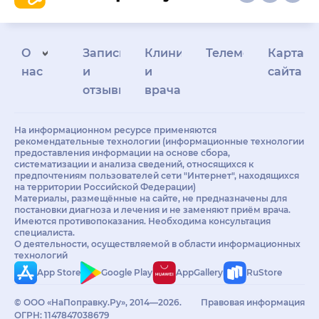
О
Запись
Клиникам
Телемедицина
Карта
нас
и
и
сайта
отзывы
врачам
На информационном ресурсе применяются
рекомендательные технологии (информационные технологии
предоставления информации на основе сбора,
систематизации и анализа сведений, относящихся к
предпочтениям пользователей сети "Интернет", находящихся
на территории Российской Федерации)
Материалы, размещённые на сайте, не предназначены для
постановки диагноза и лечения и не заменяют приём врача.
Имеются противопоказания. Необходима консультация
специалиста.
О деятельности, осуществляемой в области информационных
технологий
App Store
Google Play
AppGallery
RuStore
© ООО «НаПоправку.Ру», 2014—2026.
Правовая информация
ОГРН: 1147847038679