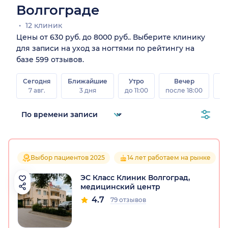
Волгограде
12 клиник
Цены от 630 руб. до 8000 руб.. Выберите клинику
для записи на уход за ногтями по рейтингу на
базе 599 отзывов.
Сегодня
Ближайшие
Утро
Вечер
В
7 авг.
3 дня
до 11:00
после 18:00
8 а
Выбор пациентов 2025
14 лет работаем на рынке
ЭС Класс Клиник Волгоград,
медицинский центр
4.7
79 отзывов