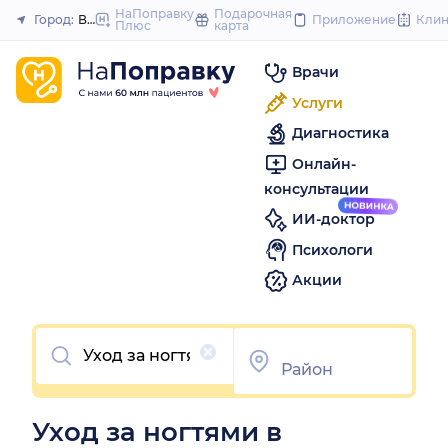
to
НаПоправку
Подарочная
Город:
Волгоград
Приложение
Кли
Плюс
карта
Закрыть
content
Врачи
Услуги
Диагностика
Онлайн-
консультации
ИИ-доктор
Психологи
Акции
Очистить
Уход за ногтями в