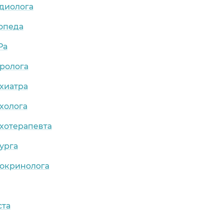
рдиолога
опеда
Ра
ролога
хиатра
холога
хотерапевта
урга
докринолога
ста