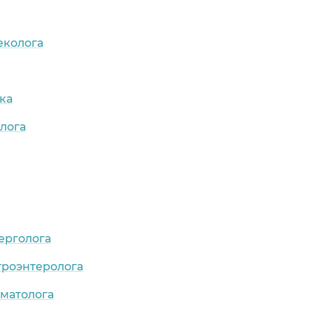
еколога
ка
лога
ерголога
троэнтеролога
рматолога