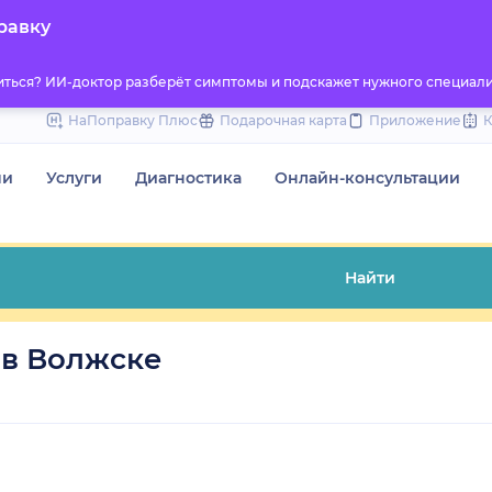
to
равку
content
титься? ИИ-доктор разберёт симптомы и подскажет нужного специали
НаПоправку Плюс
Подарочная карта
Приложение
чи
Услуги
Диагностика
Онлайн-консультации
Найти
 в Волжске