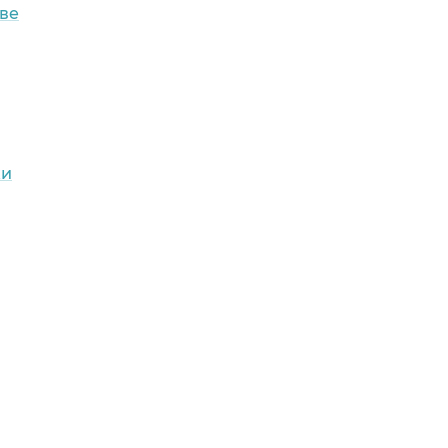
ве
ки