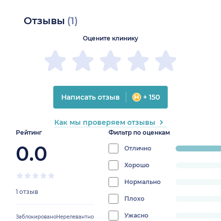
Отзывы
(1)
Оцените клинику
Написать отзыв
+ 150
Как мы проверяем отзывы
Рейтинг
Фильтр по оценкам
0.0
Отлично
progress:
100%
Хорошо
progress:
0%
Нормально
progress:
1 отзыв
0%
Плохо
progress:
0%
Ужасно
progress:
Заблокировано
Нерелевантно