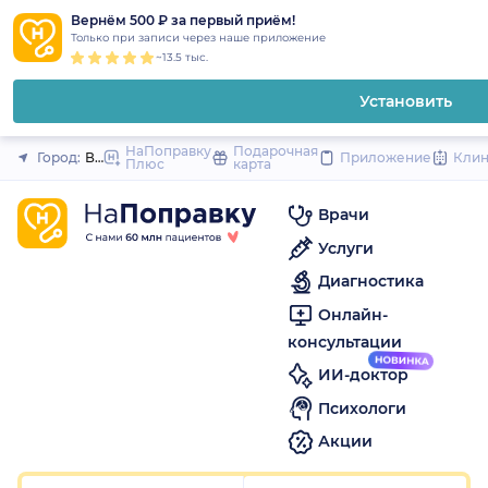
1
2
3
4
5
1
2
3
4
5
1
2
3
4
5
to
Вернём 500 ₽ за первый приём!
Закрыть
Только при записи через наше приложение
content
~13.5 тыс.
Установить
НаПоправку
Подарочная
Город:
Воронеж
Приложение
Кли
Плюс
карта
Врачи
Услуги
Диагностика
Онлайн-
консультации
ИИ-доктор
Психологи
Акции