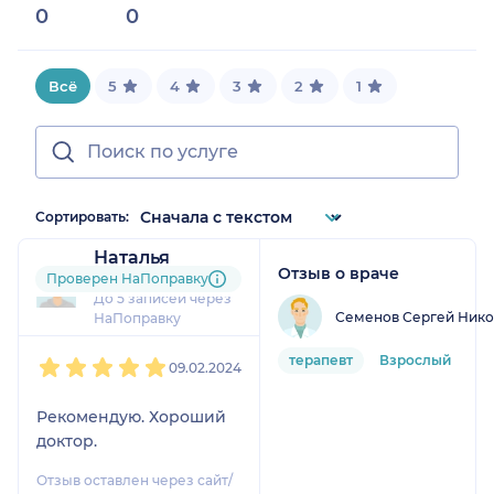
0
0
0%
Всё
5
4
3
2
1
Сортировать:
Наталья
Отзыв о враче
8 отзывов
Проверен НаПоправку
До 5 записей через
Семенов Сергей Нико
НаПоправку
1
2
3
4
5
терапевт
Взрослый
09.02.2024
Рекомендую. Хороший
доктор.
Отзыв оставлен через сайт/