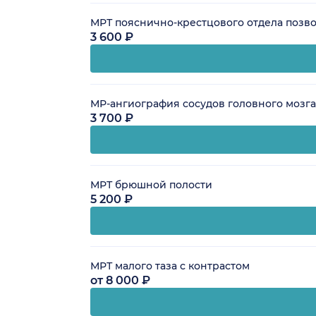
МРТ пояснично-крестцового отдела позв
3 600 ₽
МР-ангиография сосудов головного мозга
3 700 ₽
МРТ брюшной полости
5 200 ₽
МРТ малого таза с контрастом
от 8 000 ₽