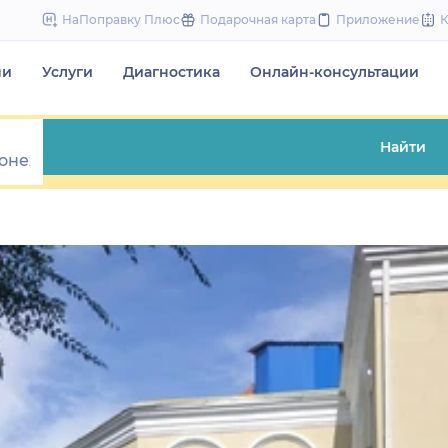
to
НаПоправку Плюс
Подарочная карта
Приложение
content
чи
Услуги
Диагностика
Онлайн-консультации
Найти