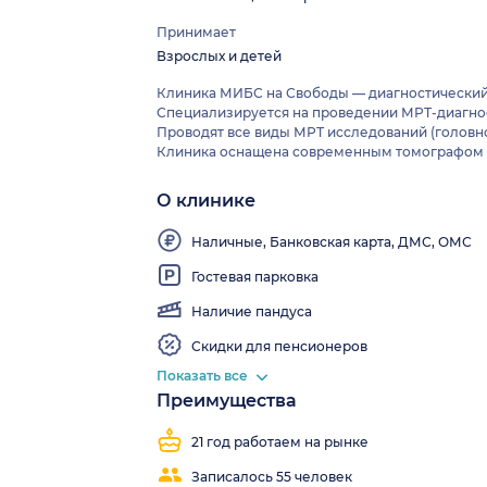
Принимает
Взрослых и детей
Клиника МИБС на Свободы — диагностический 
Специализируется на проведении МРТ-диагност
Проводят все виды МРТ исследований (головног
Клиника оснащена современным томографом мощ
О клинике
Wi-
Fi
Наличные, Банковская карта, ДМС, ОМС
Гостевая парковка
Наличие пандуса
Скидки для пенсионеров
Показать все
Преимущества
Работаем
Узкопрофильная
все
клиника
21 год работаем на рынке
выходные
Записалось 55 человек