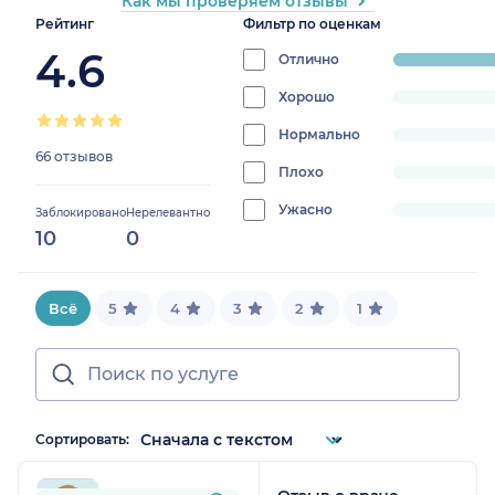
Как мы проверяем отзывы
Рейтинг
Фильтр по оценкам
4.6
Отлично
progress:
100%
Хорошо
progress:
0%
Нормально
progress:
66 отзывов
0%
Плохо
progress:
0%
Ужасно
progress:
Заблокировано
Нерелевантно
10
0
0%
Всё
5
4
3
2
1
Сортировать: