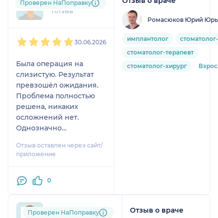
Отзыв о враче
dar....@....ru
Проверен НаПоправку
1 отзыв
Ромасюков Юрий Юрь
1
2
3
4
5
имплантолог
стоматолог
30.06.2026
стоматолог-терапевт
Была операция на
стоматолог-хирург
Взро
слизистую. Результат
превзошёл ожидания.
Проблема полностью
решена, никаких
осложнений нет.
Однозначно
рекомендую Юрия
Отзыв оставлен через сайт/
Юрьевича как
приложение
высококлассного
специалиста и
0
замечательного
человека.
Отзыв о враче
mma....@....com
Проверен НаПоправку