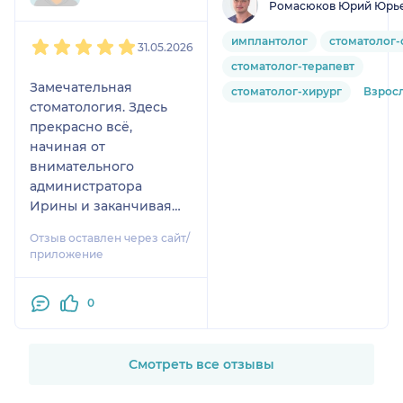
Ромасюков Юрий Юрь
1
2
3
4
5
имплантолог
стоматолог-
31.05.2026
стоматолог-терапевт
Замечательная
стоматолог-хирург
Взрос
стоматология. Здесь
прекрасно всё,
начиная от
внимательного
администратора
Ирины и заканчивая
высоким
Отзыв оставлен через сайт/
профессионализмом
приложение
врача Юрия Юрьевича.
Рекомендую всем!
0
Смотреть все отзывы