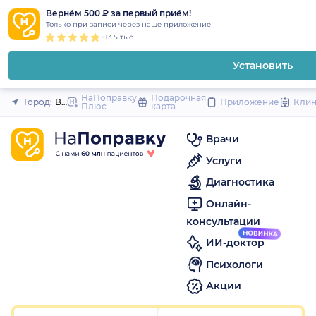
1
2
3
4
5
1
2
3
4
5
1
2
3
4
5
to
Вернём 500 ₽ за первый приём!
Закрыть
Только при записи через наше приложение
content
~13.5 тыс.
Установить
НаПоправку
Подарочная
Город:
Воронеж
Приложение
Кли
Плюс
карта
Врачи
Услуги
Диагностика
Онлайн-
консультации
ИИ-доктор
Психологи
Акции