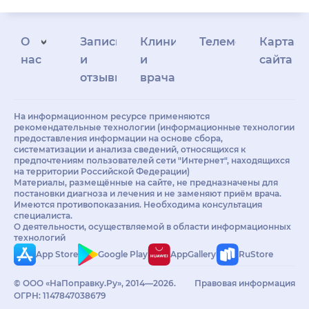
О
Запись
Клиникам
Телемедицина
Карта
нас
и
и
сайта
отзывы
врачам
На информационном ресурсе применяются
рекомендательные технологии (информационные технологии
предоставления информации на основе сбора,
систематизации и анализа сведений, относящихся к
предпочтениям пользователей сети "Интернет", находящихся
на территории Российской Федерации)
Материалы, размещённые на сайте, не предназначены для
постановки диагноза и лечения и не заменяют приём врача.
Имеются противопоказания. Необходима консультация
специалиста.
О деятельности, осуществляемой в области информационных
технологий
App Store
Google Play
AppGallery
RuStore
© ООО «НаПоправку.Ру», 2014—2026.
Правовая информация
ОГРН: 1147847038679