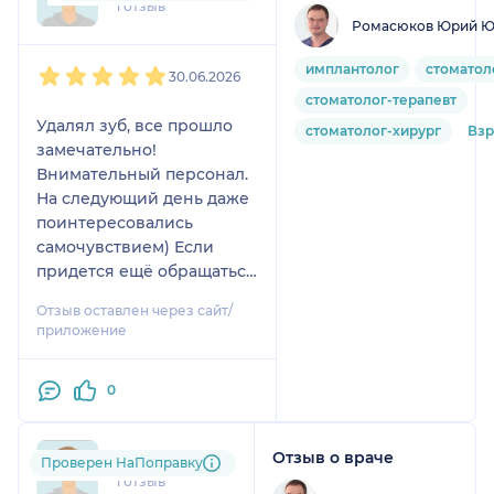
1 отзыв
Ромасюков Юрий Ю
1
2
3
4
5
имплантолог
стоматол
30.06.2026
стоматолог-терапевт
Удалял зуб, все прошло
стоматолог-хирург
Вз
замечательно!
Внимательный персонал.
На следующий день даже
поинтересовались
самочувствием) Если
придется ещё обращаться
за лечением зубов, то
Отзыв оставлен через сайт/
приду обязательно.
приложение
Спасибо Юрию Юрьевичу
за его профессионализм!
0
Всё на высшем уровне!
Отзыв о враче
z.i....@....com
Проверен НаПоправку
1 отзыв