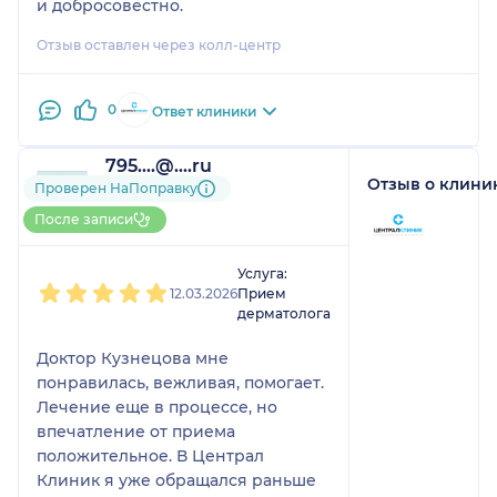
и добросовестно.
Отзыв оставлен через колл-центр
0
Ответ клиники
795....@....ru
Отзыв о клини
1 отзыв
и
2 оценки
Проверен НаПоправку
Больше 10 записей через
После записи
НаПоправку
1
2
3
4
5
Услуга:
12.03.2026
Прием
дерматолога
Доктор Кузнецова мне
понравилась, вежливая, помогает.
Лечение еще в процессе, но
впечатление от приема
положительное. В Централ
Клиник я уже обращался раньше