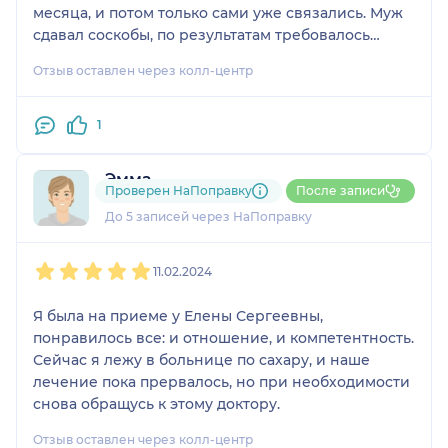
месяца, и потом только сами уже связались. Муж
сдавал соскобы, по результатам требовалось
лечение, и по-хорошему, чтобы получить
Отзыв оставлен через колл-центр
назначение, не обязательно было ехать второй
раз. Дело даже не в оплате, а в том, что времени
очень мало. И вот, чтобы мужу съездить и
1
получить назначение, туда и обратно ему 2 часа
времени надо потратить — это бесполезно.
Эмма
Можно было бы как-то договориться, чтобы
Проверен НаПоправку
После записи
1 отзыв
прислали назначение, а он бы оплатил это как
До 5 записей через НаПоправку
удалённую консультацию. То есть, пришлось ехать
1
2
3
4
5
за назначением, и перед этим мы ещё потратили
11.02.2024
время, чтобы выяснить, где наши анализы.
Лечение назначили достаточно длительное,
Я была на приеме у Елены Сергеевны,
поэтому пока непонятно по результату.
понравилось все: и отношение, и компетентность.
Сейчас я лежу в больнице по сахару, и наше
лечение пока прервалось, но при необходимости
снова обращусь к этому доктору.
Отзыв оставлен через колл-центр