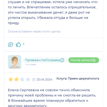
слушая и не спрашивая, хотела уже начинать что-
то лечить. Впечатление осталось отрицательное,
это чистое выкачивание денег, я даже рот не
успела открыть. Убежала оттуда и больше не
приду.
Отзыв оставлен через колл-центр
1
795....@....ru
Проверен НаПоправку
После записи
1 отзыв
1
2
3
4
5
Услуга: Прием дерматолога
25.04.2024
Елена Сергеевна не совсем точно объяснила
причину моей проблемы и не смогла ее решить.
В ближайшее время планирую обратиться к
другому дерматологу.