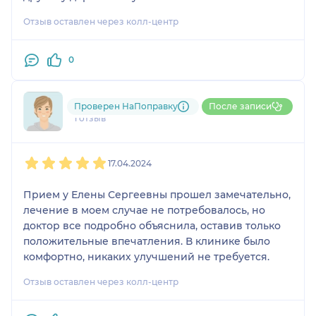
Отзыв оставлен через колл-центр
0
Александр
Проверен НаПоправку
После записи
1 отзыв
1
2
3
4
5
17.04.2024
Прием у Елены Сергеевны прошел замечательно,
лечение в моем случае не потребовалось, но
доктор все подробно объяснила, оставив только
положительные впечатления. В клинике было
комфортно, никаких улучшений не требуется.
Отзыв оставлен через колл-центр