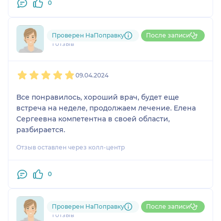
0
Пользователь НаПоправку
Проверен НаПоправку
После записи
1 отзыв
1
2
3
4
5
09.04.2024
Все понравилось, хороший врач, будет еще
встреча на неделе, продолжаем лечение. Елена
Сергеевна компетентна в своей области,
разбирается.
Отзыв оставлен через колл-центр
0
Татьяна
Проверен НаПоправку
После записи
1 отзыв