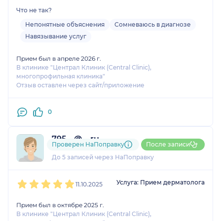
Что не так?
Непонятные объяснения
Сомневаюсь в диагнозе
Навязывание услуг
Прием был в апреле 2026 г.
В клинике "Централ Клиник (Central Clinic),
многопрофильная клиника"
Отзыв оставлен через сайт/приложение
0
795....@....ru
Проверен НаПоправку
После записи
1 оценка
До 5 записей через НаПоправку
1
2
3
4
5
Услуга: Прием дерматолога
11.10.2025
Прием был в октябре 2025 г.
В клинике "Централ Клиник (Central Clinic),