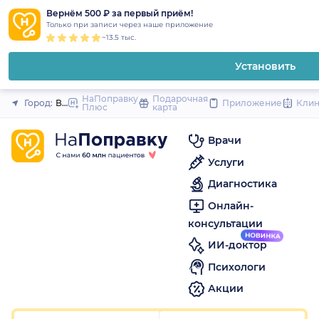
1
2
3
4
5
1
2
3
4
5
1
2
3
4
5
to
Вернём 500 ₽ за первый приём!
Закрыть
Только при записи через наше приложение
content
~13.5 тыс.
Установить
НаПоправку
Подарочная
Город:
Воронеж
Приложение
Кли
Плюс
карта
Врачи
Услуги
Диагностика
Онлайн-
консультации
ИИ-доктор
Психологи
Акции