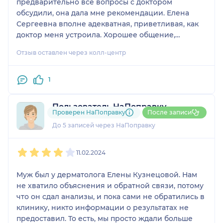
предварительно все вопросы с доктором
обсудили, она дала мне рекомендации. Елена
Сергеевна вполне адекватная, приветливая, как
доктор меня устроила. Хорошее общение,
хороший подход.
Отзыв оставлен через колл-центр
1
Пользователь НаПоправку
Проверен НаПоправку
После записи
1 отзыв
До 5 записей через НаПоправку
1
2
3
4
5
11.02.2024
Муж был у дерматолога Елены Кузнецовой. Нам
не хватило объяснения и обратной связи, потому
что он сдал анализы, и пока сами не обратились в
клинику, никто информации о результатах не
предоставил. То есть, мы просто ждали больше