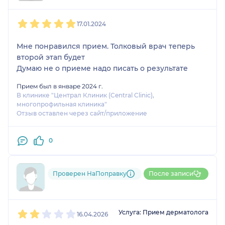
1
2
3
4
5
17.01.2024
Мне понравился прием. Толковый врач теперь
второй этап будет
Думаю не о приеме надо писать о результате
Прием был в январе 2024 г.
В клинике "Централ Клиник (Central Clinic),
многопрофильная клиника"
Отзыв оставлен через сайт/приложение
0
Проверен НаПоправку
После записи
Пользователь НаПоправку
1
2
3
4
5
Услуга: Прием дерматолога
16.04.2026