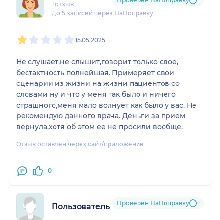
Проверен НаПоправку
1 отзыв
До 5 записей через НаПоправку
1
2
3
4
5
15.05.2025
Не слушает,не слышит,говорит только свое,
бестактность полнейшая. Примеряет свои
сценарии из жизни на жизни пациентов со
словами ну и что у меня так было и ничего
страшного,меня мало волнует как было у вас. Не
рекомендую данного врача. Деньги за прием
вернула,хотя об этом ее не просили вообще.
Отзыв оставлен через сайт/приложение
0
Проверен НаПоправку
Пользователь НаПоправку