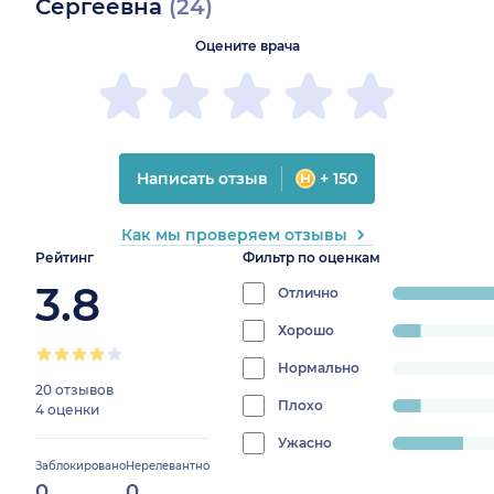
Сергеевна
(24)
Оцените врача
Написать отзыв
+ 150
Как мы проверяем отзывы
Рейтинг
Фильтр по оценкам
3.8
Отлично
progress:
62.5%
Хорошо
progress:
8.333333333333332%
Нормально
progress:
20 отзывов
0%
Плохо
progress:
4 оценки
8.333333333333332%
Ужасно
progress:
Заблокировано
Нерелевантно
20.833333333333336%
0
0