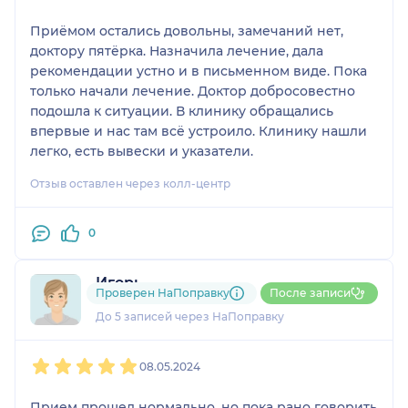
Приёмом остались довольны, замечаний нет,
доктору пятёрка. Назначила лечение, дала
рекомендации устно и в письменном виде. Пока
только начали лечение. Доктор добросовестно
подошла к ситуации. В клинику обращались
впервые и нас там всё устроило. Клинику нашли
легко, есть вывески и указатели.
Отзыв оставлен через колл-центр
0
Игорь
Проверен НаПоправку
После записи
1 отзыв
и
1 оценка
До 5 записей через НаПоправку
1
2
3
4
5
08.05.2024
Прием прошел нормально, но пока рано говорить