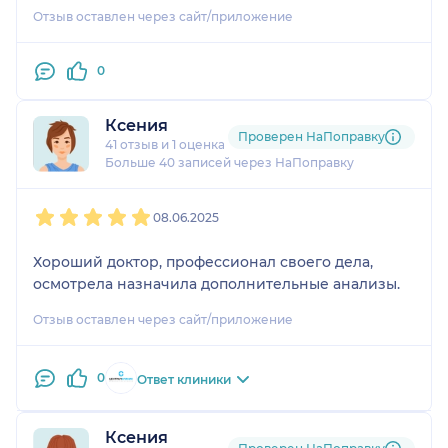
беременности, хотя на то нет абсолютно никаких
Отзыв оставлен через сайт/приложение
показаний, это ужасно!
0
Ксения
Проверен НаПоправку
41 отзыв
и
1 оценка
Больше 40 записей через НаПоправку
1
2
3
4
5
08.06.2025
Хороший доктор, профессионал своего дела,
осмотрела назначила дополнительные анализы.
Отзыв оставлен через сайт/приложение
0
Ответ клиники
Ксения