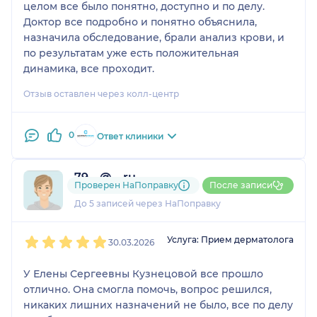
целом все было понятно, доступно и по делу.
Доктор все подробно и понятно объяснила,
назначила обследование, брали анализ крови, и
по результатам уже есть положительная
динамика, все проходит.
Отзыв оставлен через колл-центр
0
Ответ клиники
79....@....ru
Проверен НаПоправку
После записи
1 отзыв
До 5 записей через НаПоправку
1
2
3
4
5
Услуга: Прием дерматолога
30.03.2026
У Елены Сергеевны Кузнецовой все прошло
отлично. Она смогла помочь, вопрос решился,
никаких лишних назначений не было, все по делу