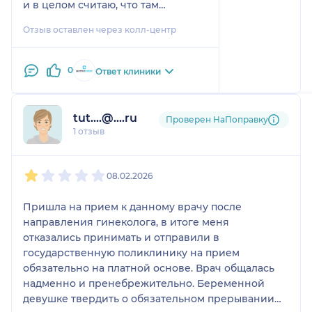
и в целом считаю, что там
нормальные специалисты.
Отзыв оставлен через колл-центр
0
Ответ клиники
tut....@....ru
Проверен НаПоправку
1 отзыв
1
2
3
4
5
08.02.2026
Пришла на прием к данному врачу после
направления гинеколога, в итоге меня
отказались принимать и отправили в
государственную поликлинику на прием
обязательно на платной основе. Врач общалась
надменно и пренебрежительно. Беременной
девушке твердить о обязательном прерывании