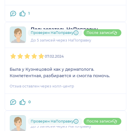
1
Пользователь НаПоправку
Проверен НаПоправку
После записи
1 отзыв
До 5 записей через НаПоправку
1
2
3
4
5
07.02.2024
Была у Кузнецовой как у дерматолога.
Компетентная, разбирается и смогла помочь.
Отзыв оставлен через колл-центр
0
+7xxxxxxxxxx
Проверен НаПоправку
После записи
До 5 записей через НаПоправку