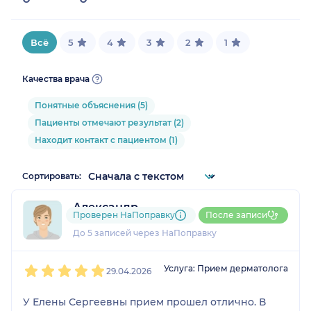
Всё
5
4
3
2
1
Качества врача
Понятные объяснения (5)
Пациенты отмечают результат (2)
Находит контакт с пациентом (1)
Сортировать:
Александр
Проверен НаПоправку
После записи
1 отзыв
До 5 записей через НаПоправку
1
2
3
4
5
Услуга: Прием дерматолога
29.04.2026
У Елены Сергеевны прием прошел отлично. В