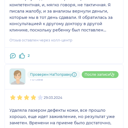
компетентная, и, мягко говоря, не тактичная. Я
писала жалобу, и за анализы вернули деньги,
которые мы в тот день сдавали. Я обратилась за
консультацией к другому доктору в другой
клинике, поскольку ребенку был поставлен
неправильный диагноз.
Отзыв оставлен через колл-центр
2
Светлана
Проверен НаПоправку
После записи
1 отзыв
1
2
3
4
5
29.03.2024
Удаляла лазером дефекты кожи, все прошло
хорошо, еще идет заживление, но результат уже
заметен. Времени на приеме было достаточно,