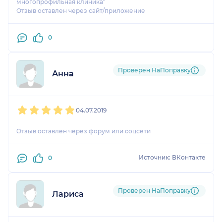
многопрофильная клиника"
Отзыв оставлен через сайт/приложение
0
Проверен НаПоправку
Анна
1
2
3
4
5
04.07.2019
Отзыв оставлен через форум или соцсети
Источник: ВКонтакте
0
Проверен НаПоправку
Лариса
1
2
3
4
5