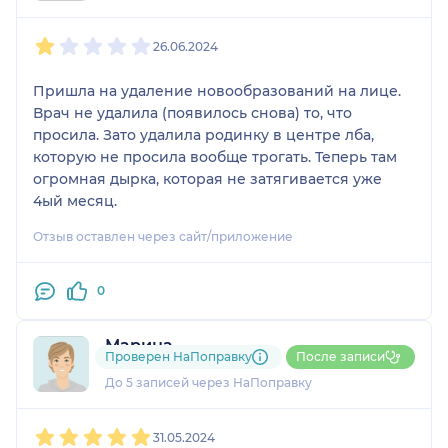
1
2
3
4
5
26.06.2024
Пришла на удаление новообразований на лице.
Врач не удалила (появилось снова) то, что
просила. Зато удалила родинку в центре лба,
которую не просила вообще трогать. Теперь там
огромная дырка, которая не затягивается уже
4ый месяц.
Отзыв оставлен через сайт/приложение
0
Марина
Проверен НаПоправку
После записи
1 отзыв
До 5 записей через НаПоправку
1
2
3
4
5
31.05.2024