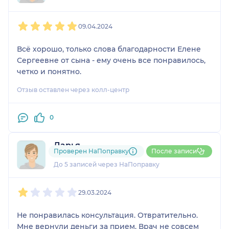
1
2
3
4
5
09.04.2024
Всё хорошо, только слова благодарности Елене
Сергеевне от сына - ему очень все понравилось,
четко и понятно.
Отзыв оставлен через колл-центр
0
Дарья
Проверен НаПоправку
После записи
1 отзыв
До 5 записей через НаПоправку
1
2
3
4
5
29.03.2024
Не понравилась консультация. Отвратительно.
Мне вернули деньги за прием. Врач не совсем