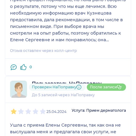
о результате, потому что мы еще лечимся. Всю
необходимую информацию врач Кузнецова
предоставила, дала рекомендации, в том числе в
письменном виде. При выборе врача мы
смотрели на опыт работы, поэтому обратились к
Елене Сергеевне и нам понравилось; она
корректная и деликатная.
Отзыв оставлен через колл-центр
0
Пользователь НаПоправку
Проверен НаПоправку
После записи
1 отзыв
До 5 записей через НаПоправку
1
2
3
4
5
Услуга: Прием дерматолога
25.04.2024
Ушла с приема Елены Сергеевны, так как она не
выслушала меня и предлагала свои услуги, не