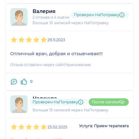
Валерия
Проверен НаПоправку
2 отзыва
и
4 оценки
Больше 10 записей через НаПоправку
1
2
3
4
5
29.11.2023
Отличный врач, добрая и отзывчивая!!!
Отзыв оставлен через сайт/приложение
0
Надежда
Проверен НаПоправку
После записи
1 отзыв
и
1 оценка
Больше 15 записей через НаПоправку
1
2
3
4
5
Услуга: Прием терапевта
23.02.2025