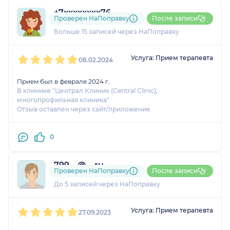
+7xxxxxxxx76
Проверен НаПоправку
После записи
2 отзыва
и
1 оценка
Больше 15 записей через НаПоправку
1
2
3
4
5
Услуга: Прием терапевта
08.02.2024
Прием был в феврале 2024 г.
В клинике "Централ Клиник (Central Clinic),
многопрофильная клиника"
Отзыв оставлен через сайт/приложение
0
799....@....ru
Проверен НаПоправку
После записи
1 оценка
До 5 записей через НаПоправку
1
2
3
4
5
Услуга: Прием терапевта
27.09.2023