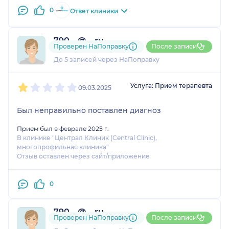
0
Ответ клиники
790....@....ru
Проверен НаПоправку
После записи
1 отзыв
До 5 записей через НаПоправку
1
2
3
4
5
Услуга: Прием терапевта
09.03.2025
Был неправильно поставлен диагноз
Прием был в феврале 2025 г.
В клинике "Централ Клиник (Central Clinic),
многопрофильная клиника"
Отзыв оставлен через сайт/приложение
0
790....@....ru
Проверен НаПоправку
После записи
1 отзыв