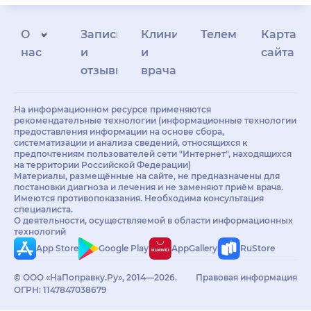
О
Запись
Клиникам
Телемедицина
Карта
нас
и
и
сайта
отзывы
врачам
На информационном ресурсе применяются
рекомендательные технологии (информационные технологии
предоставления информации на основе сбора,
систематизации и анализа сведений, относящихся к
предпочтениям пользователей сети "Интернет", находящихся
на территории Российской Федерации)
Материалы, размещённые на сайте, не предназначены для
постановки диагноза и лечения и не заменяют приём врача.
Имеются противопоказания. Необходима консультация
специалиста.
О деятельности, осуществляемой в области информационных
технологий
App Store
Google Play
AppGallery
RuStore
© ООО «НаПоправку.Ру», 2014—2026.
Правовая информация
ОГРН: 1147847038679