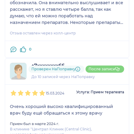
обозначила. Она внимательно выслушивает и все
расскажет, но я ставлю четыре балла, так как
думаю, что ей можно поработать над
назначением препаратов. Некоторые препараты
могут быть недоступны, и она может настаивать
Отзыв оставлен через колл-центр
на их наличии, а поиск замены может занять
много времени. Поэтому было бы лучше, если бы
она сразу сообщила, чем можно заменить эти
0
препараты.
+7xxxxxxxx66
Проверен НаПоправку
После записи
1 отзыв
До 10 записей через НаПоправку
1
2
3
4
5
Услуга: Прием терапевта
15.03.2024
Очень хороший высоко квалифицированный
врач буду ещё обращаться к этому врачу
Прием был в марте 2024 г.
В клинике "Централ Клиник (Central Clinic),