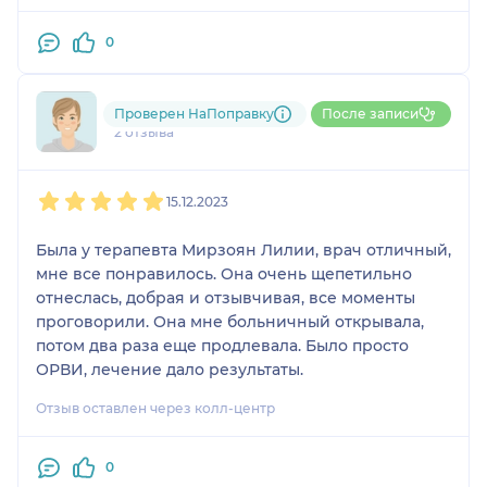
0
Валерия
Проверен НаПоправку
После записи
2 отзыва
1
2
3
4
5
15.12.2023
Была у терапевта Мирзоян Лилии, врач отличный,
мне все понравилось. Она очень щепетильно
отнеслась, добрая и отзывчивая, все моменты
проговорили. Она мне больничный открывала,
потом два раза еще продлевала. Было просто
ОРВИ, лечение дало результаты.
Отзыв оставлен через колл-центр
0