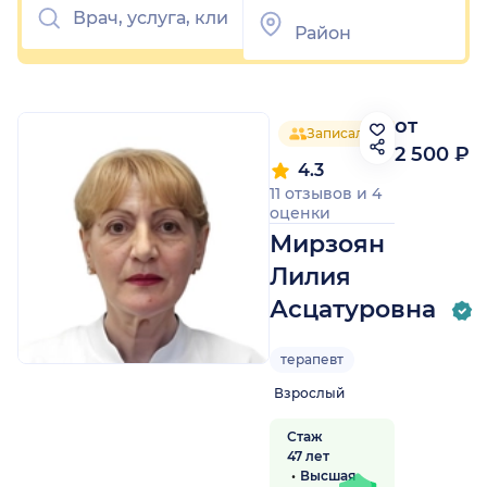
от
Записалось 56 человек
2 500 ₽
4.3
11 отзывов
и
4
оценки
Мирзоян
Лилия
Асцатуровна
терапевт
Взрослый
Стаж
47 лет
Высшая