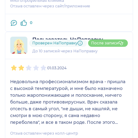
многопрофильная клиника"
Отзыв оставлен через сайт/приложение
0
Пользователь НаПоправку
Проверен НаПоправку
После записи
1 отзыв
и
1 оценка
До 10 записей через НаПоправку
1
2
3
4
5
01.03.2024
Недовольна профессионализмом врача - пришла
с высокой температурой, и мне было назначено
только жаропонижающее и полоскание, ничего
больше, даже противовирусных. Врач сказала
отсесть в самый угол, "не дыши, не кашляй, не
смотри в мою сторону, я сама недавно
переболела", и все в таком роде. После этого
обратилась в другую клинику и там продлила
Отзыв оставлен через колл-центр
себе больничный.