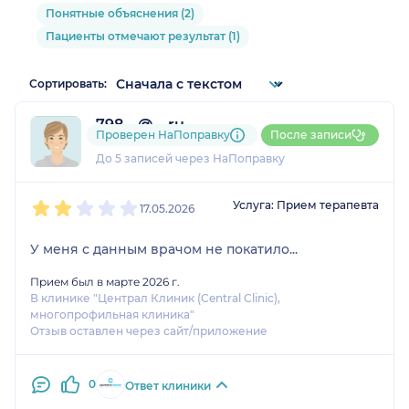
Понятные объяснения (2)
Пациенты отмечают результат (1)
Сортировать:
798....@....ru
Проверен НаПоправку
После записи
2 отзыва
До 5 записей через НаПоправку
1
2
3
4
5
Услуга: Прием терапевта
17.05.2026
У меня с данным врачом не покатило...
Прием был в марте 2026 г.
В клинике "Централ Клиник (Central Clinic),
многопрофильная клиника"
Отзыв оставлен через сайт/приложение
0
Ответ клиники