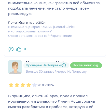
внимательна ко мне, как грамотно всё объясняла,
подобрала лечение, мне стало лучше , всем
рекомендую.
Прием был в марте 2024 г.
В клинике "Централ Клиник (Central Clinic),
многопрофильная клиника"
Отзыв оставлен через сайт/приложение
0
Пользователь НаПоправку
Проверен НаПоправку
После записи
3 отзыва
Больше 30 записей через НаПоправку
1
2
3
4
5
20.03.2024
В принципе, опытный врач, прием прошел
нормально, и я думаю, что Лилия Асцатуровна
смогла разобраться в проблеме, которую я ей