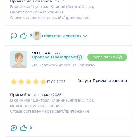
Прием был в феврале 2025 г.
В клинике "Централ Клиник (Central Clinic),
многопрофильная клиника"
Отзыв оставлен через сайт/приложение
0
Ответ пользователя
791....@....ru
Проверен НаПоправку
После записи
1 оценка
До 5 записей через НаПоправку
1
2
3
4
5
Услуга: Прием терапевта
13.02.2025
Прием был в феврале 2025 г.
В клинике "Централ Клиник (Central Clinic),
многопрофильная клиника"
Отзыв оставлен через сайт/приложение
0