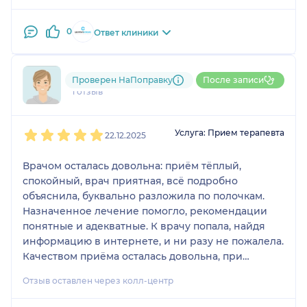
0
Ответ клиники
799....@....ru
Проверен НаПоправку
После записи
1 отзыв
1
2
3
4
5
Услуга: Прием терапевта
22.12.2025
Врачом осталась довольна: приём тёплый,
спокойный, врач приятная, всё подробно
объяснила, буквально разложила по полочкам.
Назначенное лечение помогло, рекомендации
понятные и адекватные. К врачу попала, найдя
информацию в интернете, и ни разу не пожалела.
Качеством приёма осталась довольна, при
необходимости обратилась бы к ней снова.
Отзыв оставлен через колл-центр
Клиника тоже понравилась, впечатление
хорошее.