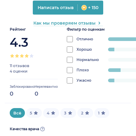
Написать отзыв
+ 150
Как мы проверяем отзывы
Рейтинг
Фильтр по оценкам
4.3
Отлично
progress:
73.33333333333333%
Хорошо
progress:
6.666666666666667%
Нормально
progress:
11 отзывов
0%
Плохо
progress:
4 оценки
13.333333333333334%
Ужасно
progress:
Заблокировано
Нерелевантно
6.666666666666667%
0
0
Всё
5
4
3
2
1
Качества врача