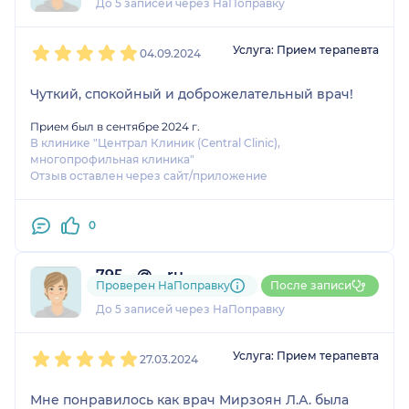
До 5 записей через НаПоправку
1
2
3
4
5
Услуга: Прием терапевта
04.09.2024
Чуткий, спокойный и доброжелательный врач!
Прием был в сентябре 2024 г.
В клинике "Централ Клиник (Central Clinic),
многопрофильная клиника"
Отзыв оставлен через сайт/приложение
0
795....@....ru
Проверен НаПоправку
После записи
1 отзыв
До 5 записей через НаПоправку
1
2
3
4
5
Услуга: Прием терапевта
27.03.2024
Мне понравилось как врач Мирзоян Л.А. была