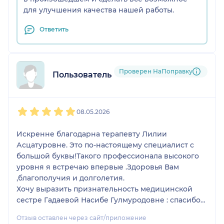
для улучшения качества нашей работы.
Ответить
Проверен НаПоправку
Пользователь НаПоправку
1
2
3
4
5
08.05.2026
Искренне благодарна терапевту Лилии
Асцатуровне. Это по-настоящему специалист с
большой буквы!Такого профессионала высокого
уровня я встречаю впервые .Здоровья Вам
,благополучия и долголетия.
Хочу выразить признательность медицинской
сестре Гадаевой Насибе Гулмуродовне : спасибо
вам и всего самого наилучшего .
Отзыв оставлен через сайт/приложение
Пятых Л.Н.8мая 2026 года .