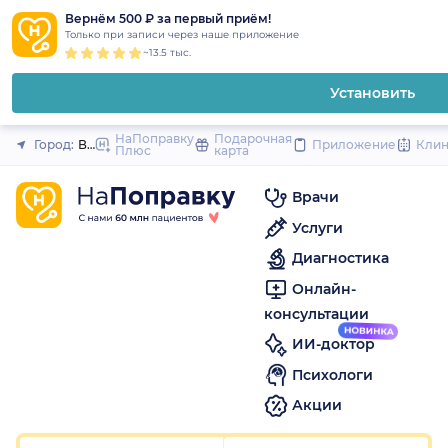
1
2
3
4
5
1
2
3
4
5
1
2
3
4
5
to
Вернём 500 ₽ за первый приём!
Закрыть
Только при записи через наше приложение
content
~13.5 тыс.
Установить
НаПоправку
Подарочная
Город:
Воронеж
Приложение
Кли
Плюс
карта
Врачи
Услуги
Диагностика
Онлайн-
консультации
ИИ-доктор
Психологи
Акции