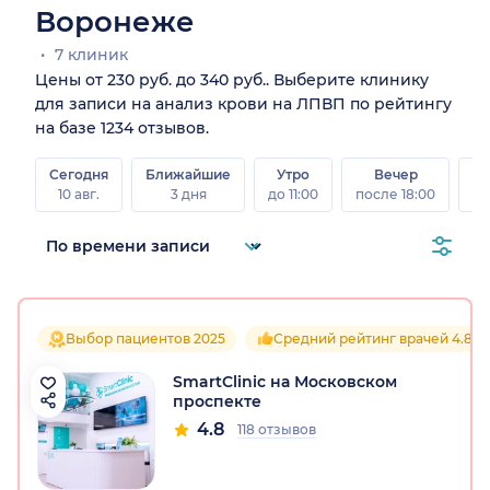
Воронеже
7 клиник
Цены от 230 руб. до 340 руб.. Выберите клинику
для записи на анализ крови на ЛПВП по рейтингу
на базе 1234 отзывов.
Сегодня
Ближайшие
Утро
Вечер
10 авг.
3 дня
до 11:00
после 18:00
15 
Выбор пациентов 2025
Средний рейтинг врачей 4.8
SmartClinic на Московском
проспекте
4.8
118 отзывов