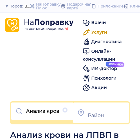
to
НаПоправку
Подарочная
Город:
Воронеж
Приложение
Кли
Плюс
карта
Закрыть
content
Врачи
Услуги
Диагностика
Онлайн-
консультации
ИИ-доктор
Психологи
Акции
Очистить
Анализ крови на ЛПВП в