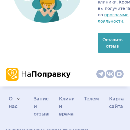
клиники. Кром
вы получите 1
по
программе
лояльности.
Оставить
отзыв
О
Запись
Клиникам
Телемедицина
Карта
нас
и
и
сайта
отзывы
врачам