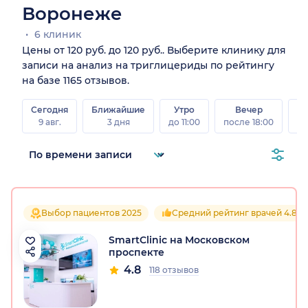
Воронеже
6 клиник
Цены от 120 руб. до 120 руб.. Выберите клинику для
записи на анализ на триглицериды по рейтингу
на базе 1165 отзывов.
Сегодня
Ближайшие
Утро
Вечер
В
9 авг.
3 дня
до 11:00
после 18:00
8 а
Выбор пациентов 2025
Средний рейтинг врачей 4.8
SmartClinic на Московском
проспекте
4.8
118 отзывов