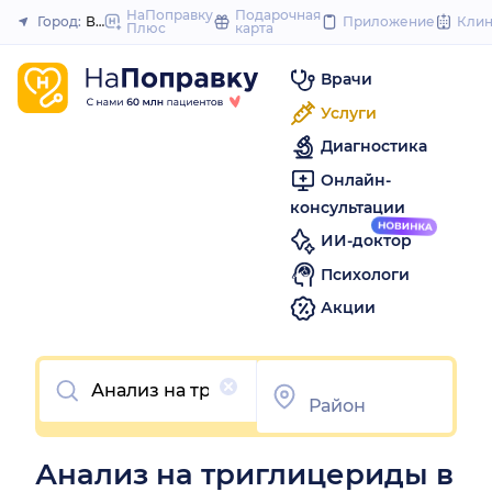
to
НаПоправку
Подарочная
Город:
Воронеж
Приложение
Кли
Плюс
карта
Закрыть
content
Врачи
Услуги
Диагностика
Онлайн-
консультации
ИИ-доктор
Психологи
Акции
Очистить
Анализ на триглицериды в