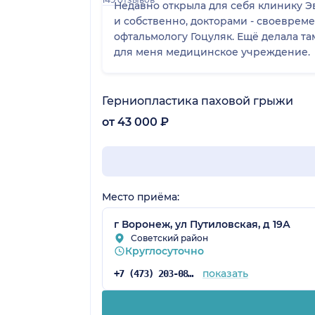
Недавно открыла для себя клинику Э
и собственно, докторами - своеврем
офтальмологу Гоцуляк. Ещё делала там же МРТ - порекомендавали, вроде как мрт аппарат лучший в Воронеже. В общем, комфортное
для меня медицинское учреждение.
Герниопластика паховой грыжи
от 43 000 ₽
Место приёма:
г Воронеж, ул Путиловская, д 19А
Советский район
Круглосуточно
показать
+7 (473) 203-08-53