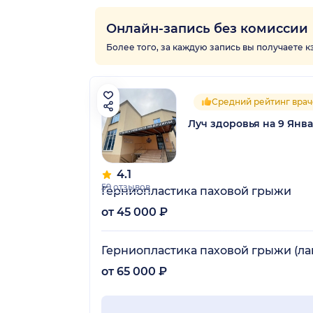
Онлайн-запись без комиссии
Более того, за каждую запись вы получаете 
Средний рейтинг врач
Луч здоровья на 9 Янв
4.1
59 отзывов
Герниопластика паховой грыжи
от 45 000 ₽
Герниопластика паховой грыжи (л
от 65 000 ₽