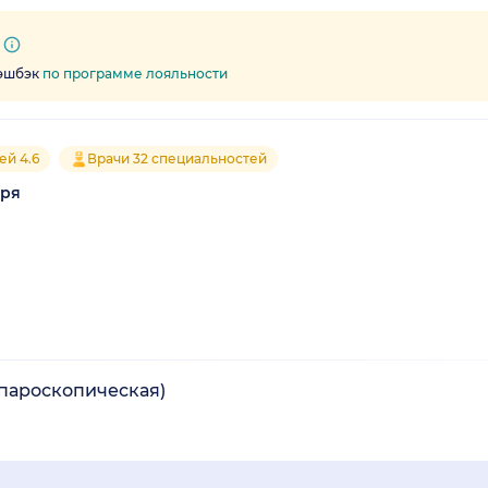
кэшбэк
по программе лояльности
ей 4.6
Врачи 32 специальностей
аря
апароскопическая)