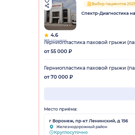
Выбор пациентов 202
Спектр-Диагностика н
4.6
128 отзывов
Герниопластика паховой грыжи (л
от 55 000 ₽
Герниопластика паховой грыжи (п
от 70 000 ₽
Место приёма:
г Воронеж, пр-кт Ленинский, д 156
Железнодорожный район
Круглосуточно