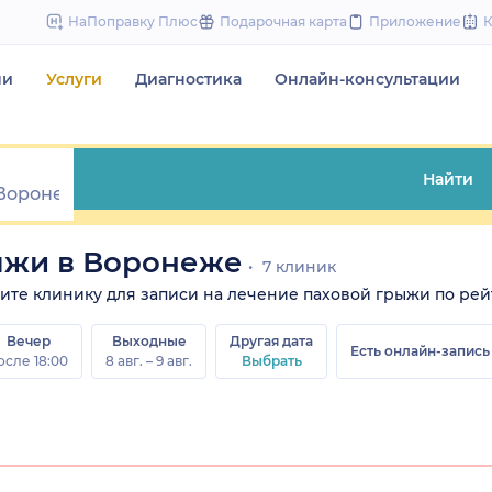
to
НаПоправку Плюс
Подарочная карта
Приложение
content
чи
Услуги
Диагностика
Онлайн-консультации
Найти
ыжи в Воронеже
7 клиник
рите клинику для записи на лечение паховой грыжи по рейт
Вечер
Выходные
Другая дата
Есть онлайн-запись
осле 18:00
8 авг. – 9 авг.
Выбрать