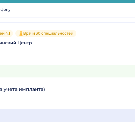
ефону
й 4.1
Врачи 30 специальностей
инский Центр
з учета импланта)