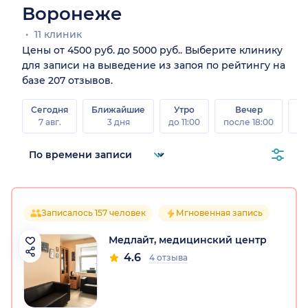
Воронеже
11 клиник
Цены от 4500 руб. до 5000 руб.. Выберите клинику
для записи на выведение из запоя по рейтингу на
базе 207 отзывов.
Сегодня
Ближайшие
Утро
Вечер
В
7 авг.
3 дня
до 11:00
после 18:00
8 а
Записалось 157 человек
Мгновенная запись
Медлайт, медицинский центр
4.6
4 отзыва