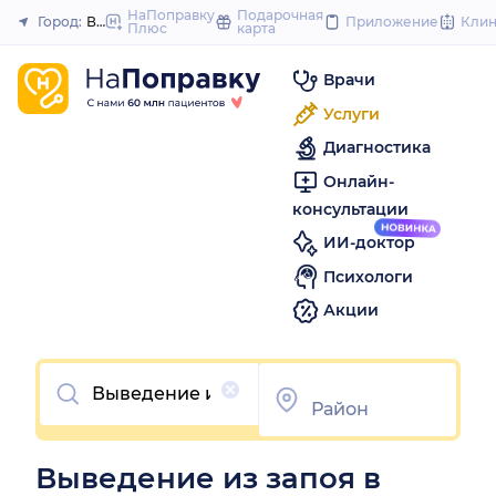
to
НаПоправку
Подарочная
Город:
Воронеж
Приложение
Кли
Плюс
карта
Закрыть
content
Врачи
Услуги
Диагностика
Онлайн-
консультации
ИИ-доктор
Психологи
Акции
Очистить
Выведение из запоя в