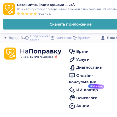
1
2
3
4
5
to
Безлимитный чат с врачами — 24/7
Закрыть
Консультируйтесь с проверенными врачами в приложении НаПоправк
content
~30.5 тыс.
Скачать приложение
Подарочная
Город:
Ворсма
Клиникам
Врачам
Вход 
карта
Врачи
Услуги
Диагностика
Онлайн-
консультации
ИИ-доктор
Психологи
Акции