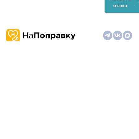
отзыв
О
Запись
Клиникам
Телемедицина
Карта
нас
и
и
сайта
отзывы
врачам
На информационном ресурсе применяются
рекомендательные технологии (информационные технологии
предоставления информации на основе сбора,
систематизации и анализа сведений, относящихся к
предпочтениям пользователей сети "Интернет", находящихся
на территории Российской Федерации)
Материалы, размещённые на сайте, не предназначены для
постановки диагноза и лечения и не заменяют приём врача.
Имеются противопоказания. Необходима консультация