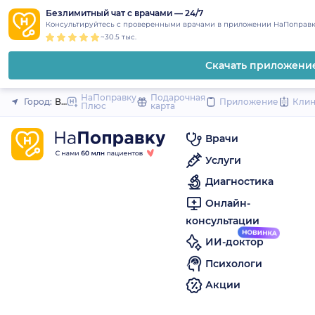
1
2
3
4
5
to
Безлимитный чат с врачами — 24/7
Закрыть
Консультируйтесь с проверенными врачами в приложении НаПоправк
content
~30.5 тыс.
Скачать приложени
НаПоправку
Подарочная
Город:
Воткинск
Приложение
Кли
Плюс
карта
Врачи
Услуги
Диагностика
Онлайн-
консультации
ИИ-доктор
Психологи
Акции