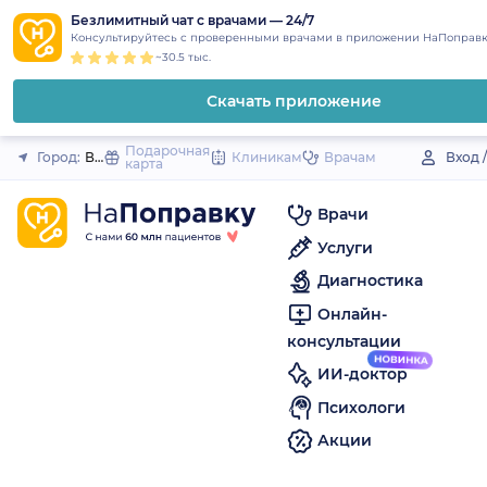
1
2
3
4
5
to
Безлимитный чат с врачами — 24/7
Закрыть
Консультируйтесь с проверенными врачами в приложении НаПоправк
content
~30.5 тыс.
Скачать приложение
Подарочная
Город:
Вятские Поляны
Клиникам
Врачам
Вход 
карта
Врачи
Услуги
Диагностика
Онлайн-
консультации
ИИ-доктор
Психологи
Акции