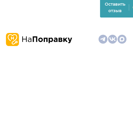
Оставить
отзыв
О
Запись
Клиникам
Телемедицина
Карта
нас
и
и
сайта
отзывы
врачам
На информационном ресурсе применяются
рекомендательные технологии (информационные технологии
предоставления информации на основе сбора,
систематизации и анализа сведений, относящихся к
предпочтениям пользователей сети "Интернет", находящихся
на территории Российской Федерации)
Материалы, размещённые на сайте, не предназначены для
постановки диагноза и лечения и не заменяют приём врача.