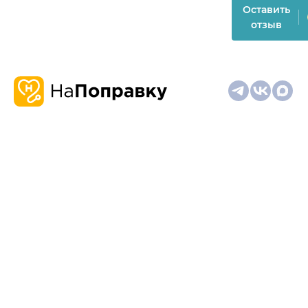
Оставить
отзыв
О
Запись
Клиникам
Телемедицина
Карта
нас
и
и
сайта
отзывы
врачам
На информационном ресурсе применяются
рекомендательные технологии (информационные технологии
предоставления информации на основе сбора,
систематизации и анализа сведений, относящихся к
предпочтениям пользователей сети "Интернет", находящихся
на территории Российской Федерации)
Материалы, размещённые на сайте, не предназначены для
постановки диагноза и лечения и не заменяют приём врача.