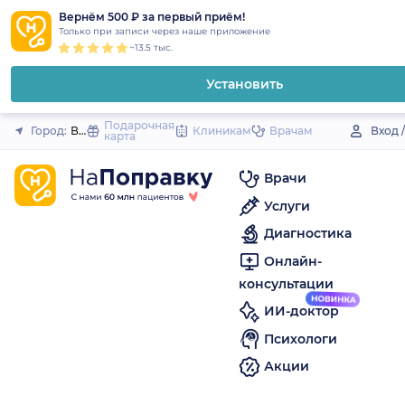
1
2
3
4
5
to
Вернём 500 ₽ за первый приём!
Закрыть
Только при записи через наше приложение
content
~13.5 тыс.
Установить
Подарочная
Город:
Вязники
Клиникам
Врачам
Вход 
карта
Врачи
Услуги
Диагностика
Онлайн-
консультации
ИИ-доктор
Психологи
Акции