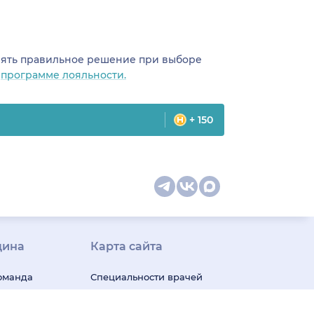
инять правильное решение при выборе
о
программе лояльности.
+ 150
цина
Карта сайта
оманда
Специальности врачей
телемед-
Медицинская
ши
диагностика