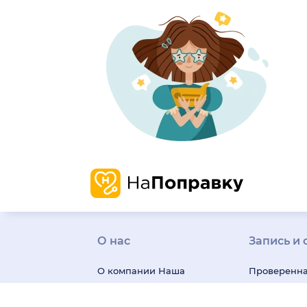
О нас
Запись и 
О компании
Наша
Проверенн
история
Карьера
информаци
Миссия и ценности
о врачах и 