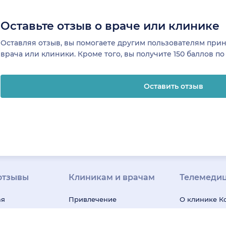
Оставьте отзыв о враче или клинике
Оставляя отзыв, вы помогаете другим пользователям пр
врача или клиники. Кроме того, вы получите 150 баллов п
Оставить отзыв
отзывы
Клиникам и врачам
Телемеди
ая
Привлечение
О клинике
К
я
пациентов
Регистрация
Вакансии в 
клиниках
клиник
Регистрация
клинике
На