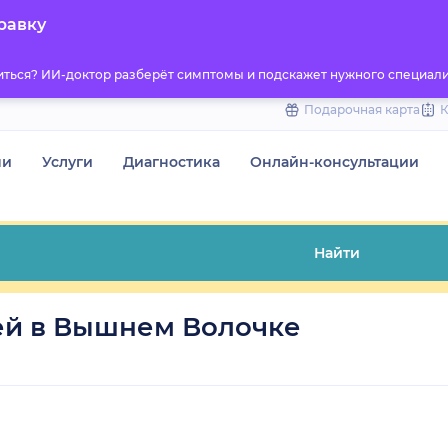
to
равку
content
титься? ИИ-доктор разберёт симптомы и подскажет нужного специали
Подарочная карта
чи
Услуги
Диагностика
Онлайн-консультации
Найти
ей в Вышнем Волочке