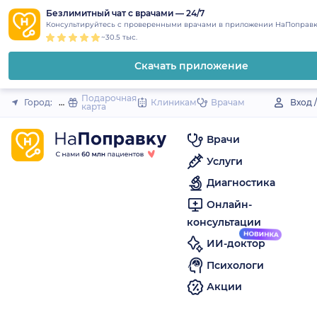
1
2
3
4
5
to
Безлимитный чат с врачами — 24/7
Закрыть
Консультируйтесь с проверенными врачами в приложении НаПоправк
content
~30.5 тыс.
Скачать приложение
Подарочная
Город:
Южноуральск
Клиникам
Врачам
Вход 
карта
Врачи
Услуги
Диагностика
Онлайн-
консультации
ИИ-доктор
Психологи
Акции