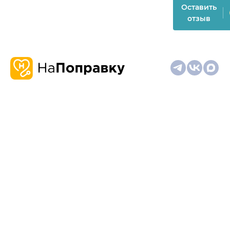
Оставить
отзыв
О
Запись
Клиникам
Телемедицина
Карта
нас
и
и
сайта
отзывы
врачам
На информационном ресурсе применяются
рекомендательные технологии (информационные технологии
предоставления информации на основе сбора,
систематизации и анализа сведений, относящихся к
предпочтениям пользователей сети "Интернет", находящихся
на территории Российской Федерации)
Материалы, размещённые на сайте, не предназначены для
постановки диагноза и лечения и не заменяют приём врача.