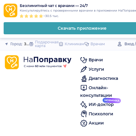
1
2
3
4
5
to
Безлимитный чат с врачами — 24/7
Закрыть
Консультируйтесь с проверенными врачами в приложении НаПоправк
content
~30.5 тыс.
Скачать приложение
Подарочная
Город:
Заинск
Клиникам
Врачам
Вход 
карта
Врачи
Услуги
Диагностика
Онлайн-
консультации
ИИ-доктор
Психологи
Акции