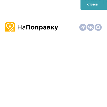
отзыв
О
Запись
Клиникам
Телемедицина
Карта
нас
и
и
сайта
отзывы
врачам
На информационном ресурсе применяются
рекомендательные технологии (информационные технологии
предоставления информации на основе сбора,
систематизации и анализа сведений, относящихся к
предпочтениям пользователей сети "Интернет", находящихся
на территории Российской Федерации)
Материалы, размещённые на сайте, не предназначены для
постановки диагноза и лечения и не заменяют приём врача.
Имеются противопоказания. Необходима консультация