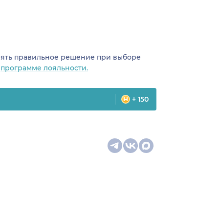
инять правильное решение при выборе
о
программе лояльности.
+ 150
цина
Карта сайта
оманда
Специальности врачей