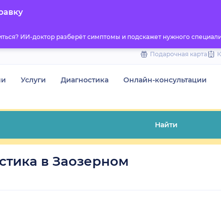
to
равку
content
титься? ИИ-доктор разберёт симптомы и подскажет нужного специали
Подарочная карта
чи
Услуги
Диагностика
Онлайн-консультации
Найти
стика в Заозерном