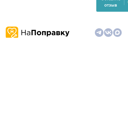
отзыв
О
Запись
Клиникам
Телемедицина
Карта
нас
и
и
сайта
отзывы
врачам
На информационном ресурсе применяются
рекомендательные технологии (информационные технологии
предоставления информации на основе сбора,
систематизации и анализа сведений, относящихся к
предпочтениям пользователей сети "Интернет", находящихся
на территории Российской Федерации)
Материалы, размещённые на сайте, не предназначены для
постановки диагноза и лечения и не заменяют приём врача.
Имеются противопоказания. Необходима консультация