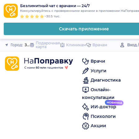
1
2
3
4
5
to
Безлимитный чат с врачами — 24/7
Закрыть
Консультируйтесь с проверенными врачами в приложении НаПоправк
content
~30.5 тыс.
Скачать приложение
Подарочная
Город:
Заполярный
Клиникам
Врачам
Вход 
карта
Врачи
Услуги
Диагностика
Онлайн-
консультации
ИИ-доктор
Психологи
Акции