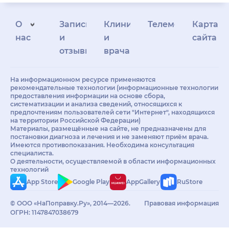
О
Запись
Клиникам
Телемедицина
Карта
нас
и
и
сайта
отзывы
врачам
На информационном ресурсе применяются
рекомендательные технологии (информационные технологии
предоставления информации на основе сбора,
систематизации и анализа сведений, относящихся к
предпочтениям пользователей сети "Интернет", находящихся
на территории Российской Федерации)
Материалы, размещённые на сайте, не предназначены для
постановки диагноза и лечения и не заменяют приём врача.
Имеются противопоказания. Необходима консультация
специалиста.
О деятельности, осуществляемой в области информационных
технологий
App Store
Google Play
AppGallery
RuStore
© ООО «НаПоправку.Ру», 2014—2026.
Правовая информация
ОГРН: 1147847038679