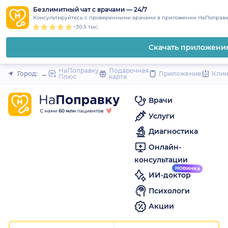
1
2
3
4
5
1
2
3
4
5
1
2
3
4
5
to
Безлимитный чат с врачами — 24/7
Закрыть
Консультируйтесь с проверенными врачами в приложении НаПоправк
content
~30.5 тыс.
Скачать приложени
НаПоправку
Подарочная
Город:
Железногорск (Курская область)
Приложение
Кли
Плюс
карта
Врачи
Услуги
Диагностика
Онлайн-
консультации
ИИ-доктор
Психологи
Акции