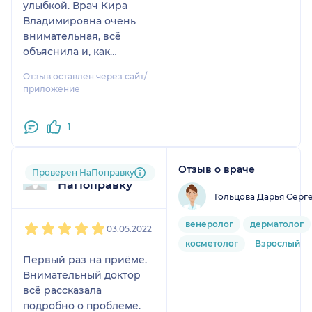
улыбкой. Врач Кира
Владимировна очень
внимательная, всё
объяснила и, как
говорится, разложила
Отзыв оставлен через сайт/
по полочкам. Затем нам
приложение
сказали, что можно
сдать анализы там же.
1
Хочу выразить
благодарность и
признательность
Отзыв о враче
Пользователь
Проверен НаПоправку
процедурной
НаПоправку
медсестре Ольге
Гольцова Дарья Серг
Владимировне за
1
2
3
4
5
профессионализм,
венеролог
дерматолог
03.05.2022
даже с моими
косметолог
Взрослый
проблемными венами
Первый раз на приёме.
забор крови был
Внимательный доктор
произведен
всё рассказала
совершенно
подробно о проблеме.