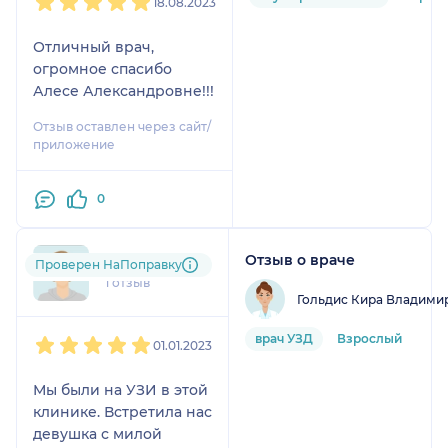
18.08.2023
Отличный врач,
огромное спасибо
Алесе Александровне!!!
Отзыв оставлен через сайт/
приложение
0
Отзыв о враче
ann....@....ru
Проверен НаПоправку
1 отзыв
Гольдис Кира Владими
1
2
3
4
5
врач УЗД
Взрослый
01.01.2023
Мы были на УЗИ в этой
клинике. Встретила нас
девушка с милой