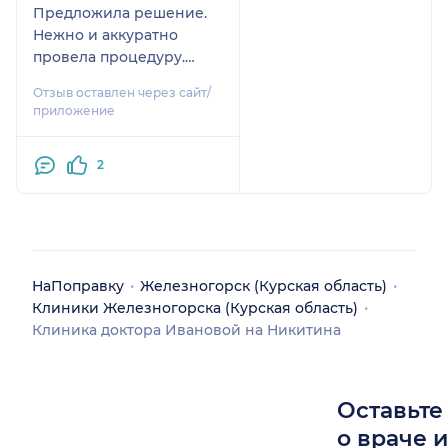
безболезненно,
Предложила решение.
аккуратно и быстро.
Нежно и аккуратно
Заметили, что здесь
провела процедуру.
обращение с
Надеюсь на результат.
пациентами вежливое
Отзыв оставлен через сайт/
и деликатное и
приложение
никаких очередей, да и
вообще, чувствуешь
2
себя человеком.
Обстановка
располагающая,
предложили кофе и
даже бахилы аппарат
НаПоправку
надевает, вроде
Железногорск (Курская область)
Клиники Железногорска (Курская область)
мелочь, но приятно.
Клиника доктора Ивановой на Никитина
Теперь всегда будем
приходить только сюда.
Спасибо
организаторам.
Оставьте
о враче 