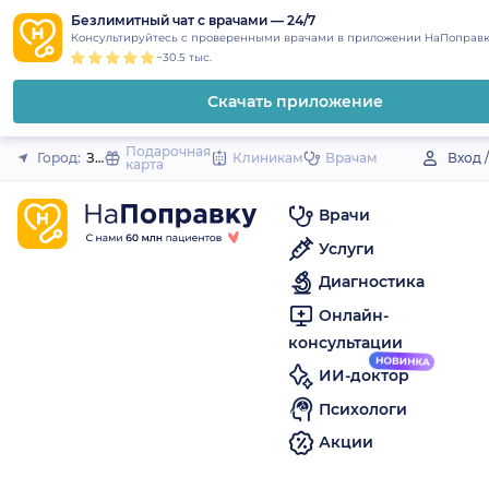
1
2
3
4
5
to
Безлимитный чат с врачами — 24/7
Закрыть
Консультируйтесь с проверенными врачами в приложении НаПоправк
content
~30.5 тыс.
Скачать приложение
Подарочная
Город:
Звенигово
Клиникам
Врачам
Вход 
карта
Врачи
Услуги
Диагностика
Онлайн-
консультации
ИИ-доктор
Психологи
Акции