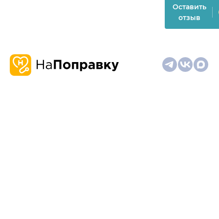
Оставить
отзыв
О
Запись
Клиникам
Телемедицина
Карта
нас
и
и
сайта
отзывы
врачам
На информационном ресурсе применяются
рекомендательные технологии (информационные технологии
предоставления информации на основе сбора,
систематизации и анализа сведений, относящихся к
предпочтениям пользователей сети "Интернет", находящихся
на территории Российской Федерации)
Материалы, размещённые на сайте, не предназначены для
постановки диагноза и лечения и не заменяют приём врача.