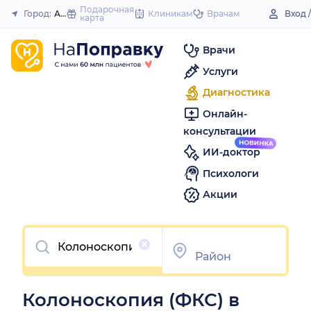
to
Подарочная
Город:
Ахтубинск
Клиникам
Врачам
Вход 
карта
Закрыть
content
Врачи
Услуги
Диагностика
Онлайн-
консультации
ИИ-доктор
Психологи
Акции
Очистить
Колоноскопия (ФКС) в