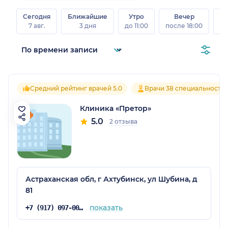
Сегодня
Ближайшие
Утро
Вечер
В
7 авг.
3 дня
до 11:00
после 18:00
8 а
Средний рейтинг врачей 5.0
Врачи 38 специальносте
Клиника «Претор»
5.0
2 отзыва
радская обл.)
Астраханская обл, г Ахтубинск, ул Шубина, д
81
показать
+7 (917) 097-00-00