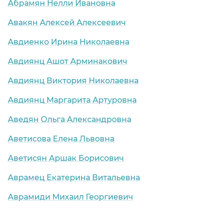
Абрамян Нелли Ивановна
Авакян Алексей Алексеевич
ица)
Авдиенко Ирина Николаевна
Авдиянц Ашот Арминакович
Авдиянц Виктория Николаевна
Авдиянц Маргарита Артуровна
Аведян Ольга Александровна
Аветисова Елена Львовна
Аветисян Аршак Борисович
Аврамец Екатерина Витальевна
Аврамиди Михаил Георгиевич