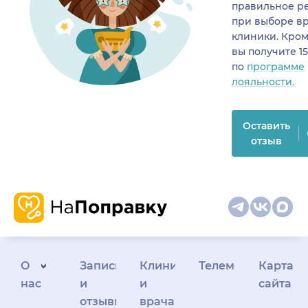
правильное р
при выборе в
клиники. Кром
вы получите 1
по
программе
лояльности.
Оставить
отзыв
О
Запись
Клиникам
Телемедицина
Карта
нас
и
и
сайта
отзывы
врачам