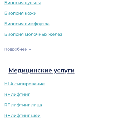
Биопсия вульвы
Биопсия кожи
Биопсия лимфоузла
Биопсия молочных желез
Подробнее
Медицинские услуги
HLA-типирование
RF лифтинг
RF лифтинг лица
RF лифтинг шеи