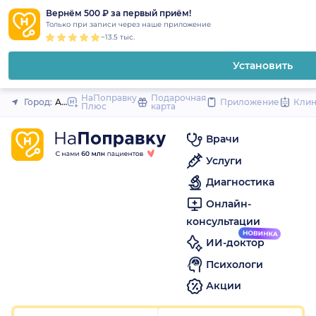
1
2
3
4
5
1
2
3
4
5
1
2
3
4
5
to
Вернём 500 ₽ за первый приём!
Закрыть
Только при записи через наше приложение
content
~13.5 тыс.
Установить
НаПоправку
Подарочная
Город:
Архангельск
Приложение
Кли
Плюс
карта
Врачи
Услуги
Диагностика
Онлайн-
консультации
ИИ-доктор
Психологи
Акции