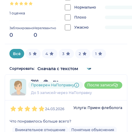
0%
Нормально
progress:
1 оценка
0%
Плохо
progress:
0%
Ужасно
progress:
Заблокировано
Нерелевантно
0
0
0%
Всё
5
4
3
2
1
Сортировать:
791....@....ru
Проверен НаПоправку
После записи
1 оценка
До 5 записей через НаПоправку
1
2
3
4
5
Услуга: Прием флеболога
24.03.2026
Что понравилось больше всего?
Внимательное отношение
Понятные объяснения