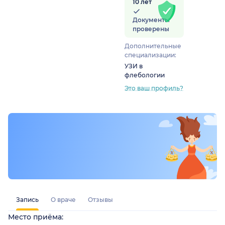
10 лет
Документы
проверены
Дополнительные
специализации:
УЗИ в
флебологии
Это ваш профиль?
Запись
О враче
Отзывы
Место приёма: