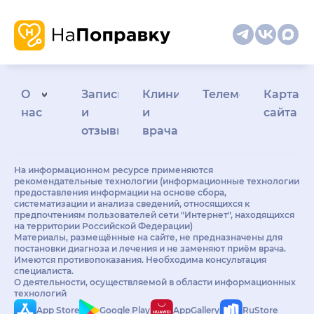
О
Запись
Клиникам
Телемедицина
Карта
нас
и
и
сайта
отзывы
врачам
На информационном ресурсе применяются
рекомендательные технологии (информационные технологии
предоставления информации на основе сбора,
систематизации и анализа сведений, относящихся к
предпочтениям пользователей сети "Интернет", находящихся
на территории Российской Федерации)
Материалы, размещённые на сайте, не предназначены для
постановки диагноза и лечения и не заменяют приём врача.
Имеются противопоказания. Необходима консультация
специалиста.
О деятельности, осуществляемой в области информационных
технологий
App Store
Google Play
AppGallery
RuStore