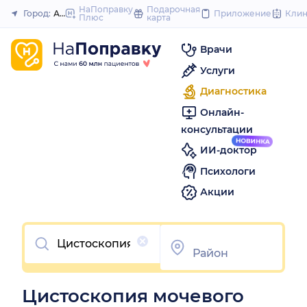
to
НаПоправку
Подарочная
Город:
Астрахань
Приложение
Кли
Плюс
карта
Закрыть
content
Врачи
Услуги
Диагностика
Онлайн-
консультации
ИИ-доктор
Психологи
Акции
Очистить
Цистоскопия мочевого