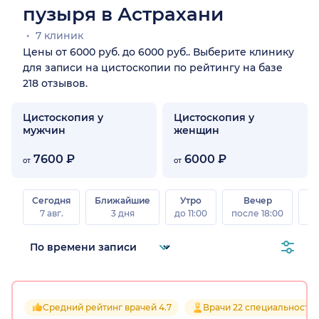
пузыря в Астрахани
7 клиник
Цены от 6000 руб. до 6000 руб.. Выберите клинику
для записи на цистоскопии по рейтингу на базе
218 отзывов.
Цистоскопия у
Цистоскопия у
мужчин
женщин
7600 ₽
6000 ₽
от
от
Сегодня
Ближайшие
Утро
Вечер
В
7 авг.
3 дня
до 11:00
после 18:00
8 а
Средний рейтинг врачей 4.7
Врачи 22 специальносте