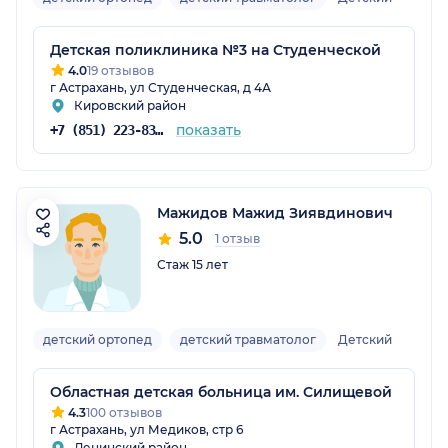
Детская поликлиника №3 на Студенческой
4.0
19 отзывов
г Астрахань, ул Студенческая, д 4А
Кировский район
показать
+7 (851) 223-83-38
Мажидов Мажид Зиявдинович
5.0
1 отзыв
Стаж 15 лет
детский ортопед
детский травматолог
Детский
Областная детская больница им. Силищевой
4.3
100 отзывов
г Астрахань, ул Медиков, стр 6
Ленинский район