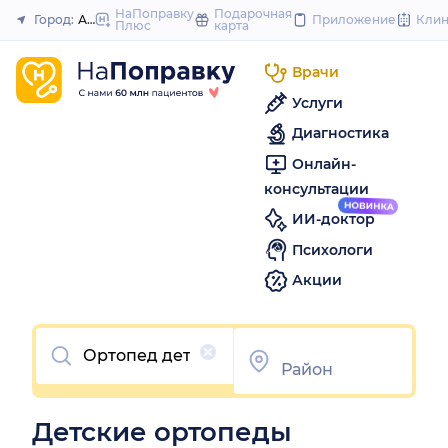
to
НаПоправку
Подарочная
Город:
Астрахань
Приложение
Кли
Плюс
карта
Закрыть
content
Врачи
Услуги
Диагностика
Онлайн-
консультации
ИИ-доктор
Психологи
Акции
Очистить
Детские ортопеды