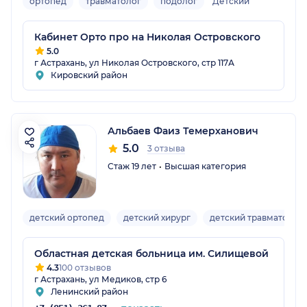
ортопед
травматолог
подолог
Детский
Кабинет Орто про на Николая Островского
5.0
г Астрахань, ул Николая Островского, стр 117А
Кировский район
Альбаев Фаиз Темерханович
5.0
3 отзыва
Стаж 19 лет
Высшая категория
детский ортопед
детский хирург
детский травматолог
Областная детская больница им. Силищевой
4.3
100 отзывов
г Астрахань, ул Медиков, стр 6
Ленинский район