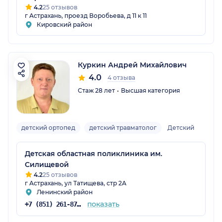
4.2
25 отзывов
г Астрахань, проезд Воробьева, д 11 к 11
Кировский район
Куркин Андрей Михайлович
4.0
4 отзыва
Стаж 28 лет
Высшая категория
детский ортопед
детский травматолог
Детский
Детская областная поликлиника им.
Силищевой
4.2
25 отзывов
г Астрахань, ул Татищева, стр 2А
Ленинский район
показать
+7 (851) 261-87-75