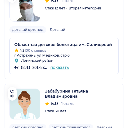
5.0
1 отзыв
Стаж 12 лет
Вторая категория
детский ортопед
Детский
Областная детская больница им. Силищевой
4.3
100 отзывов
г Астрахань, ул Медиков, стр 6
Ленинский район
показать
+7 (851) 261-87-56
Забабурина Татьяна
Владимировна
5.0
1 отзыв
Стаж 30 лет
детский ортопед
детский травматолог
Детский