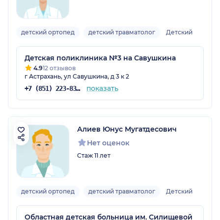
детский ортопед
детский травматолог
Детский
Детская поликлиника №3 на Савушкина
4.9
12 отзывов
г Астрахань, ул Савушкина, д 3 к 2
показать
+7 (851) 223-83-38
Алиев Юнус Мугатдесович
Нет оценок
Стаж 11 лет
детский ортопед
детский травматолог
Детский
Областная детская больница им. Силищевой