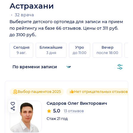
Астрахани
32 врача
Выберите детского ортопеда для записи на прием
по рейтингу на базе 66 отзывов. Цены от 311 руб.
до 3100 руб..
Сегодня
Ближайшие
Утро
Вечер
В
9 авг.
3 дня
до 11:00
после 18:00
8 а
Выбор пациентов 2025
Нет отрицательных отзывов
Сидоров Олег Викторович
5.0
13 отзывов
Стаж 21 год