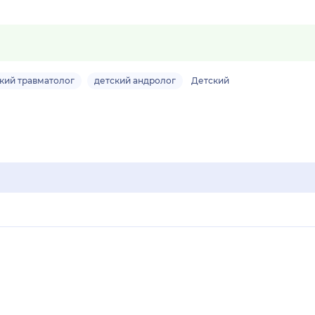
кий травматолог
детский андролог
Детский