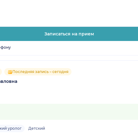
Записаться на прием
ефону
Последняя запись – сегодня
авловна
кий уролог
Детский