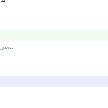
вич
Детский