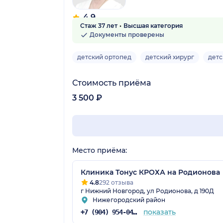
4.9
Стаж 37 лет
Высшая категория
10 отзывов
Документы проверены
детский ортопед
детский хирург
детс
Стоимость приёма
3 500 ₽
Место приёма:
Клиника Тонус КРОХА на Родионова
4.8
292 отзыва
г Нижний Новгород, ул Родионова, д 190Д
Нижегородский район
показать
+7 (904) 954-04-35