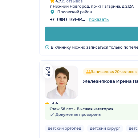
4.7
39 отзывов
г Нижний Новгород, пр-кт Гагарина, д 212А
Приокский район
показать
+7 (904) 954-04-35
В клинику можно записаться только по тел
Записалось 20 человек
Железнякова Ирина П
3.6
Стаж 36 лет
Высшая категория
9 отзывов
Документы проверены
детский ортопед
детский хирург
детс