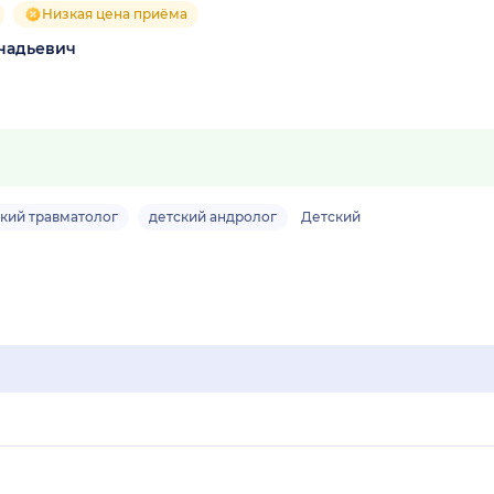
Низкая цена приёма
надьевич
кий травматолог
детский андролог
Детский