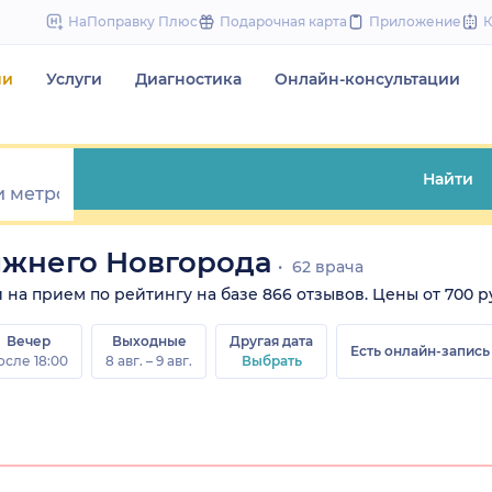
to
НаПоправку Плюс
Подарочная карта
Приложение
content
чи
Услуги
Диагностика
Онлайн-консультации
Найти
ижнего Новгорода
62 врача
на прием по рейтингу на базе 866 отзывов. Цены от 700 руб
Вечер
Выходные
Другая дата
Есть онлайн-запись
осле 18:00
8 авг. – 9 авг.
Выбрать