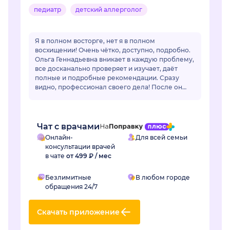
педиатр
детский аллерголог
Я в полном восторге, нет я в полном
восхищении! Очень чётко, доступно, подробно.
Ольга Геннадьевна вникает в каждую проблему,
все досканально проверяет и изучает, даёт
полные и подробные рекомендации. Сразу
видно, профессионал своего дела! После он
лайн общения очень захотелось попасть на
очный приё...
Чат с врачами
Онлайн-
Для всей семьи
консультации врачей
в чате
от 499 ₽ / мес
Безлимитные
В любом городе
обращения 24/7
Скачать приложение