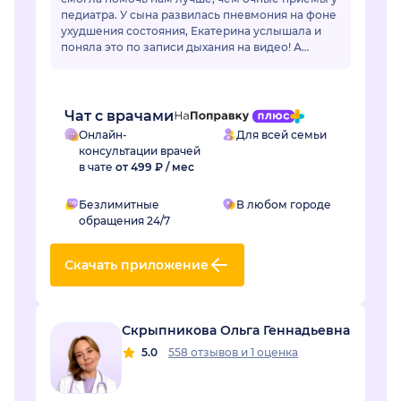
педиатра. У сына развилась пневмония на фоне
ухудшения состояния, Екатерина услышала и
поняла это по записи дыхания на видео! А
очный врач фонендоскопом не услышал...
Чат с врачами
Онлайн-
Для всей семьи
консультации врачей
в чате
от 499 ₽ / мес
Безлимитные
В любом городе
обращения 24/7
Скачать приложение
Скрыпникова Ольга Геннадьевна
5.0
558 отзывов
и
1 оценка