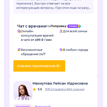
терминов ). Быстро отвечает на все
интересующие вопросы. При этом еще ни разу
ее советы не подвели. Действительно
грамотный специалист, зн...
Чат с врачами
Онлайн-
Для всей семьи
консультации врачей
в чате
от 499 ₽ / мес
Безлимитные
В любом городе
обращения 24/7
Скачать приложение
Махмутова Лейсан Идрисовна
5.0
1519 отзывов
и
604 оценки
терапевт
Взрослый