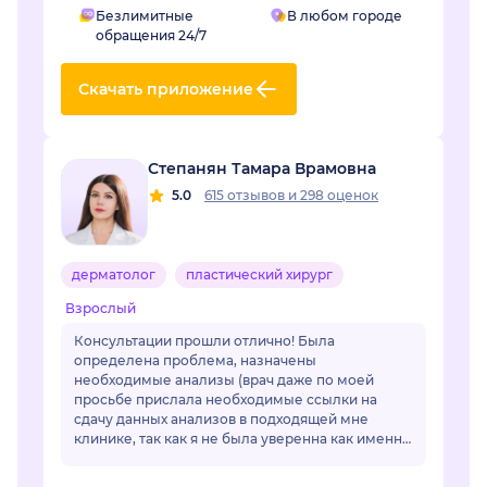
Безлимитные
В любом городе
обращения 24/7
Скачать приложение
Степанян Тамара Врамовна
5.0
615 отзывов
и
298 оценок
дерматолог
пластический хирург
Взрослый
Консультации прошли отлично! Была
определена проблема, назначены
необходимые анализы (врач даже по моей
просьбе прислала необходимые ссылки на
сдачу данных анализов в подходящей мне
клинике, так как я не была уверенна как именно
называется необходимый мне анализ, да и во
многих клиниках название ан...