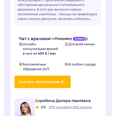
консультацию с проблемой очередного
обострения хронического атопического
дерматита. В этот раз вылезли совсем
нетипичные симптомы - пальцы на правой руке
очень сильно распухли, чесались и болели.
Отек длился уже неделю и сильно мешал жить.
Регина Наилевна назн...
Чат с врачами
Онлайн-
Для всей семьи
консультации врачей
в чате
от 499 ₽ / мес
Безлимитные
В любом городе
обращения 24/7
Скачать приложение
Скрябина Диляра Наилевна
5.0
1975 отзывов
и
602 оценки