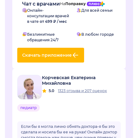
Чат с врачами
Онлайн-
Для всей семьи
консультации врачей
в чате
от 499 ₽ / мес
Безлимитные
В любом городе
обращения 24/7
Скачать приложение
Корчевская Екатерина
Михайловна
5.0
1323 отзыва
и
207 оценок
педиатр
Если бы я могла лично обнять доктора-я бы это
сделала и носила бы ее на руках! Онлайн доктор
смогла помочь нам лучше, чем очные приемы у