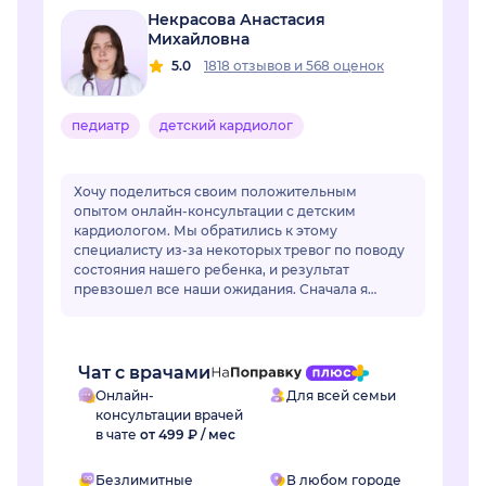
Некрасова Анастасия
Михайловна
5.0
1818 отзывов
и
568 оценок
педиатр
детский кардиолог
Хочу поделиться своим положительным
опытом онлайн-консультации с детским
кардиологом. Мы обратились к этому
специалисту из-за некоторых тревог по поводу
состояния нашего ребенка, и результат
превзошел все наши ожидания. Сначала я
немного переживала по поводу онлайн-
формата, но доктор моментально раз...
Чат с врачами
Онлайн-
Для всей семьи
консультации врачей
в чате
от 499 ₽ / мес
Безлимитные
В любом городе