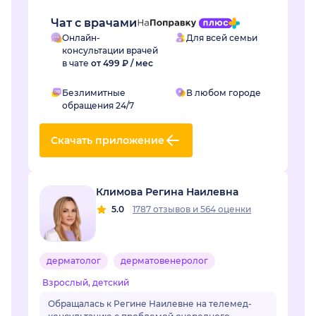
Чат с врачами
Онлайн-
Для всей семьи
консультации врачей
в чате
от 499 ₽ / мес
Безлимитные
В любом городе
обращения 24/7
Скачать приложение
Климова Регина Наилевна
5.0
1787 отзывов
и
564 оценки
дерматолог
дерматовенеролог
Взрослый, детский
Обращалась к Регине Наилевне на телемед-