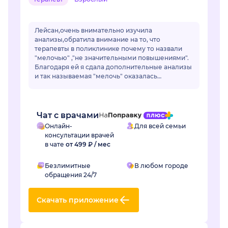
Лейсан,очень внимательно изучила
анализы,обратила внимание на то, что
терапевты в поликлинике почему то назвали
"мелочью" ,"не значительными повышениями".
Благодаря ей я сдала дополнительные анализы
и так называемая "мелочь" оказалась
..сахарным диабетом.Лейсан,спасибо Вам
огромное! Если бы не Вы не...
Чат с врачами
Онлайн-
Для всей семьи
консультации врачей
в чате
от 499 ₽ / мес
Безлимитные
В любом городе
обращения 24/7
Скачать приложение