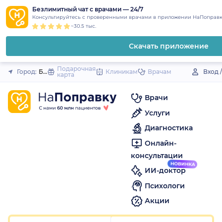
1
2
3
4
5
1
2
3
4
5
1
2
3
4
5
to
Безлимитный чат с врачами — 24/7
Закрыть
Консультируйтесь с проверенными врачами в приложении НаПоправк
content
~30.5 тыс.
Скачать приложение
Подарочная
Город:
Балахна
Клиникам
Врачам
Вход 
карта
Врачи
Услуги
Диагностика
Онлайн-
консультации
ИИ-доктор
Психологи
Акции