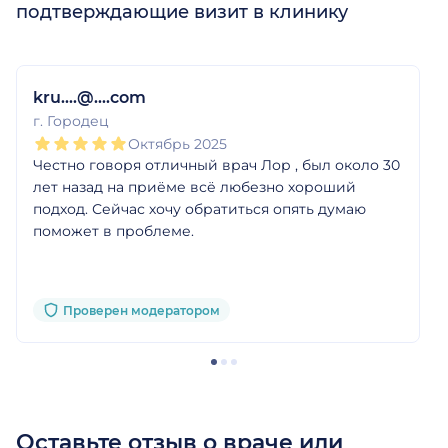
подтверждающие визит в клинику
1
2
3
4
5
1
2
3
4
5
1
2
3
4
5
kru....@....com
г. Городец
Октябрь 2025
Честно говоря отличный врач Лор , был около 30
лет назад на приёме всё любезно хороший
подход. Сейчас хочу обратиться опять думаю
поможет в проблеме.
Проверен модератором
Оставьте отзыв о враче или