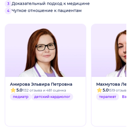
Доказательный подход к медицине
Чуткое отношение к пациентам
Амирова Эльвира Петровна
Махмутова Лей
5.0
5.0
1132 отзыва и 481 оценка
1519 отзыво
педиатр
детский кардиолог
терапевт
Взр