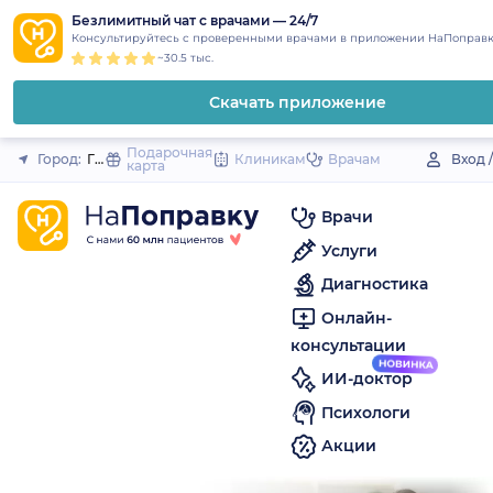
1
2
3
4
5
to
Безлимитный чат с врачами — 24/7
Закрыть
Консультируйтесь с проверенными врачами в приложении НаПоправк
content
~30.5 тыс.
Скачать приложение
Подарочная
Город:
Городец
Клиникам
Врачам
Вход 
карта
Врачи
Услуги
Диагностика
Онлайн-
консультации
ИИ-доктор
Психологи
Акции