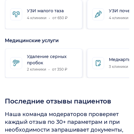
УЗИ малого таза
УЗИ почек
4 клиники
от 650 ₽
4 клиники
Медицинские услуги
Удаление серных
Медкарты 
пробок
3 клиники
2 клиники
от 350 ₽
Последние отзывы пациентов
Наша команда модераторов проверяет
каждый отзыв по 30+ параметрам и при
необходимости запрашивает документы,