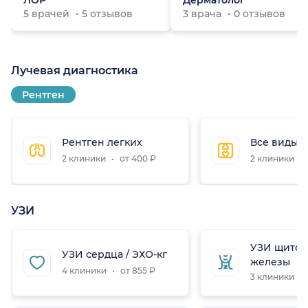
ЛОР
Дерматолог
5 врачей
5 отзывов
3 врача
0 отзывов
Лучевая диагностика
Рентген
Рентген легких
Все виды 
2 клиники
от 400 ₽
2 клиники
УЗИ
УЗИ щито
УЗИ сердца / ЭХО-кг
железы
4 клиники
от 855 ₽
3 клиники