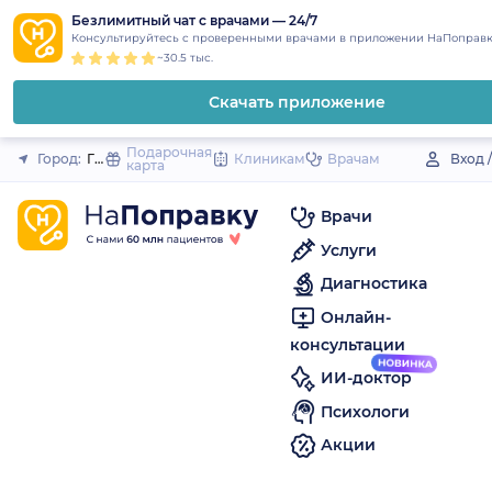
1
2
3
4
5
to
Безлимитный чат с врачами — 24/7
Закрыть
Консультируйтесь с проверенными врачами в приложении НаПоправк
content
~30.5 тыс.
Скачать приложение
Подарочная
Город:
Городец
Клиникам
Врачам
Вход 
карта
Врачи
Услуги
Диагностика
Онлайн-
консультации
ИИ-доктор
Психологи
Акции