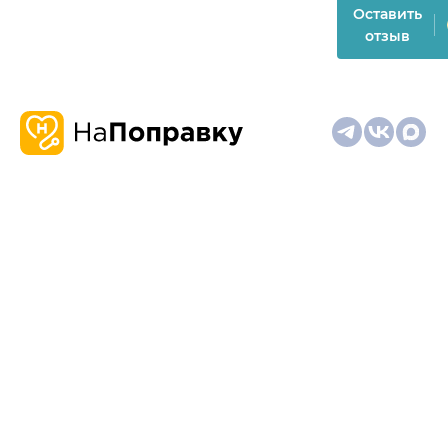
Оставить
отзыв
О
Запись
Клиникам
Телемедицина
Карта
нас
и
и
сайта
отзывы
врачам
На информационном ресурсе применяются
рекомендательные технологии (информационные технологии
предоставления информации на основе сбора,
систематизации и анализа сведений, относящихся к
предпочтениям пользователей сети "Интернет", находящихся
на территории Российской Федерации)
Материалы, размещённые на сайте, не предназначены для
постановки диагноза и лечения и не заменяют приём врача.