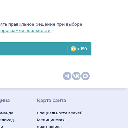
инять правильное решение при выборе
о
программе лояльности.
+ 150
цина
Карта сайта
оманда
Специальности врачей
телемед-
Медицинская
ши
диагностика