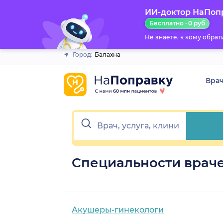
ИИ-доктор НаПоп
Закрыть
Бесплатно · 0 руб
Не знаете, к кому обра
Город:
Балахна
Вра
Специальности враче
Акушеры-гинекологи