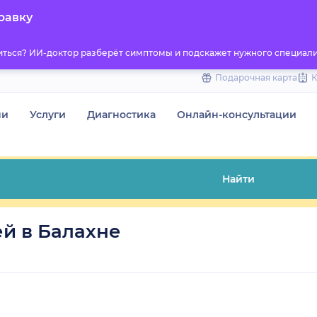
to
равку
content
титься? ИИ-доктор разберёт симптомы и подскажет нужного специали
Подарочная карта
чи
Услуги
Диагностика
Онлайн-консультации
Найти
й в Балахне