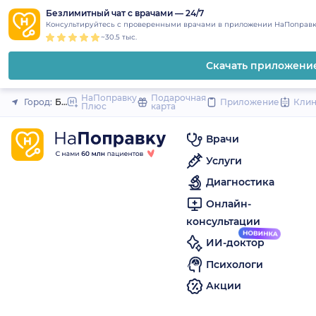
1
2
3
4
5
to
Безлимитный чат с врачами — 24/7
Закрыть
Консультируйтесь с проверенными врачами в приложении НаПоправк
content
~30.5 тыс.
Скачать приложени
НаПоправку
Подарочная
Город:
Биробиджан
Приложение
Кли
Плюс
карта
Врачи
Услуги
Диагностика
Онлайн-
консультации
ИИ-доктор
Психологи
Акции