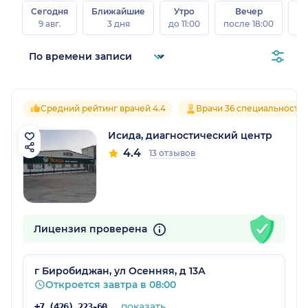
Сегодня
Ближайшие
Утро
Вечер
В
9 авг.
3 дня
до 11:00
после 18:00
8 а
Средний рейтинг врачей 4.4
Врачи 36 специальносте
Исида, диагностический центр
4.4
13 отзывов
Лицензия проверена
г Биробиджан, ул Осенняя, д 13А
Откроется завтра в 08:00
показать
+7 (426) 223-60-00