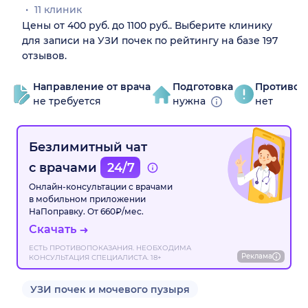
11 клиник
Цены от 400 руб. до 1100 руб.. Выберите клинику
для записи на УЗИ почек по рейтингу на базе 197
отзывов.
Направление от врача
Подготовка
Противоп
не требуется
нужна
нет
Безлимитный чат
с врачами
24/7
Онлайн-консультации с врачами
в мобильном приложении
НаПоправку. От 660₽/мес.
Скачать
ЕСТЬ ПРОТИВОПОКАЗАНИЯ. НЕОБХОДИМА
Реклама
КОНСУЛЬТАЦИЯ СПЕЦИАЛИСТА. 18+
УЗИ почек и мочевого пузыря