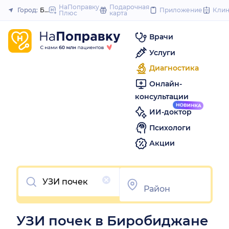
to
НаПоправку
Подарочная
Город:
Биробиджан
Приложение
Кли
Плюс
карта
Закрыть
content
Врачи
Услуги
Диагностика
Онлайн-
консультации
ИИ-доктор
Психологи
Акции
Очистить
УЗИ почек в Биробиджане