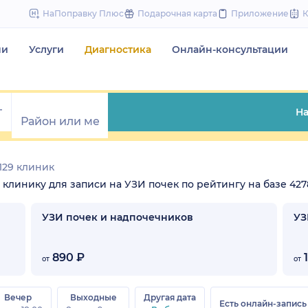
to
НаПоправку Плюс
Подарочная карта
Приложение
content
чи
Услуги
Диагностика
Онлайн-консультации
На
129 клиник
е клинику для записи на УЗИ почек по рейтингу на базе 427
УЗИ почек и надпочечников
УЗ
890 ₽
1
от
от
Вечер
Выходные
Другая дата
Есть онлайн-запись