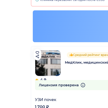
Средний рейтинг врач
МедКлик, медицински
4.9
46 отзывов
Лицензия проверена
УЗИ почек
1 700 ₽