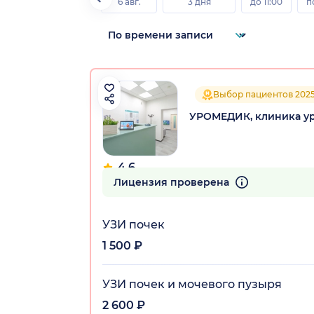
6 авг.
3 дня
до 11:00
п
Выбор пациентов 202
УРОМЕДИК, клиника ур
4.6
85 отзывов
Лицензия проверена
УЗИ почек
1 500 ₽
УЗИ почек и мочевого пузыря
2 600 ₽