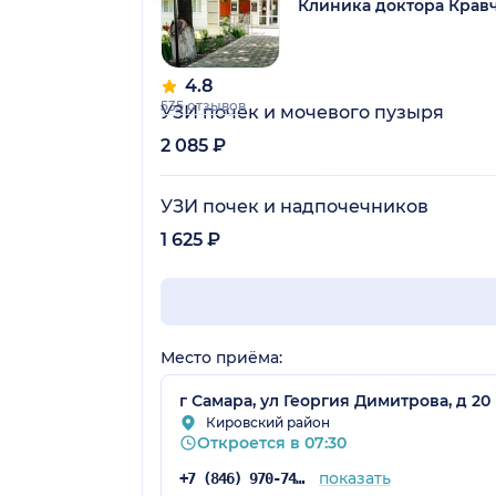
Клиника доктора Крав
4.8
535 отзывов
УЗИ почек и мочевого пузыря
2 085 ₽
УЗИ почек и надпочечников
1 625 ₽
Место приёма:
г Самара, ул Георгия Димитрова, д 20
Кировский район
Откроется в 07:30
показать
+7 (846) 970-74-03