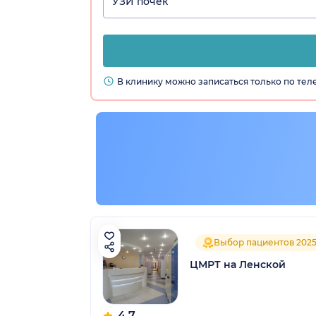
УЗИ почек
В клинику можно записаться только по те
Выбор пациентов 202
ЦМРТ на Ленской
4.7