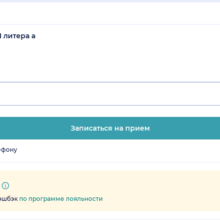
1 литера а
Записаться на прием
ефону
кэшбэк
по программе лояльности