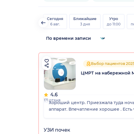
Сегодня
Ближайшие
Утро
6 авг.
3 дня
до 11:00
п
Выбор пациентов 202
ЦМРТ на набережной 
4.6
171 отзыв
Хороший центр. Приезжала туда ночью
аппарат. Впечатление хорошее . Есть
УЗИ почек