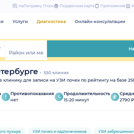
to
НаПоправку Плюс
Подарочная карта
Приложение
content
чи
Услуги
Диагностика
Онлайн-консультации
На
етербурге
550 клиник
ите клинику для записи на УЗИ почек по рейтингу на базе 25
а
Противопоказания
Продолжительность
Средн
нет
15-20 минут
2790 
ого пузыря
УЗИ почек и надпочечников
УЗИ забрюшинног