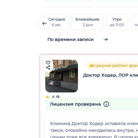
Сегодня
Ближайшие
Утро
6 авг.
3 дня
до 11:00
п
Средний рейтинг врач
Доктор Ходер, ЛОР кл
4.9
79 отзывов
Лицензия проверена
Клиника Доктор Ходер оставила оче
такси, спокойно находились внутри, 
ценам тоже все адекватно. В целом к