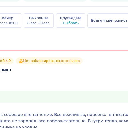
Вечер
Выходные
Другая дата
Есть онлайн-запись
осле 18:00
8 авг. – 9 авг.
Выбрать
ей 4.9
Нет заблокированных отзывов
иника
нь хорошее впечатление. Все вежливые, персонал внимате
никто не торопил, все доброжелательно. Внутри тепло, ко
линика на уровне.