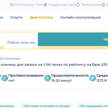
to
НаПоправку Плюс
Подарочная карта
Приложение
content
чи
Услуги
Диагностика
Онлайн-консультации
На
22 клиники
е клинику для записи на УЗИ почек по рейтингу на базе 5311
а
Противопоказания
Продолжительность
Средн
нет
15-20 минут
1273 ₽
чечников
УЗИ почек и мочевого пузыря
Обследование по