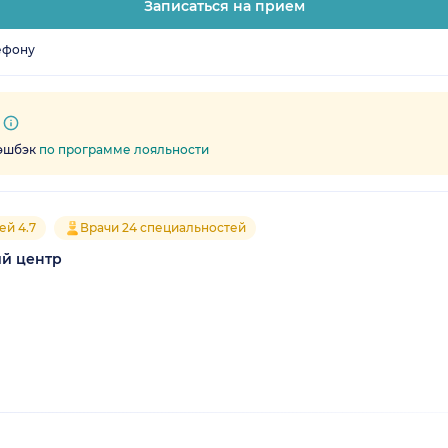
Записаться на прием
ефону
кэшбэк
по программе лояльности
ей 4.7
Врачи 24 специальностей
ий центр