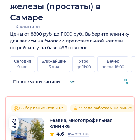
железы (простаты) в
Самаре
4 клиники
Цены от 8800 руб. до 11000 руб.. Выберите клинику
для записи на биопсии предстательной железы
по рейтингу на базе 493 отзывов.
Сегодня
Ближайшие
Утро
Вечер
В
9 авг.
3 дня
до 11:00
после 18:00
8 а
Выбор пациентов 2025
33 года работаем на рынке
Реавиз, многопрофильная
клиника
4.6
164 отзыва