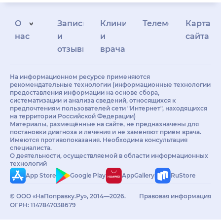
О
Запись
Клиникам
Телемедицина
Карта
нас
и
и
сайта
отзывы
врачам
На информационном ресурсе применяются
рекомендательные технологии (информационные технологии
предоставления информации на основе сбора,
систематизации и анализа сведений, относящихся к
предпочтениям пользователей сети "Интернет", находящихся
на территории Российской Федерации)
Материалы, размещённые на сайте, не предназначены для
постановки диагноза и лечения и не заменяют приём врача.
Имеются противопоказания. Необходима консультация
специалиста.
О деятельности, осуществляемой в области информационных
технологий
App Store
Google Play
AppGallery
RuStore
© ООО «НаПоправку.Ру», 2014—2026.
Правовая информация
ОГРН: 1147847038679