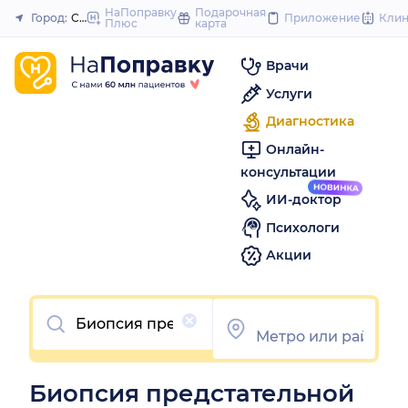
to
НаПоправку
Подарочная
Город:
Самара
Приложение
Кли
Плюс
карта
Закрыть
content
Врачи
Услуги
Диагностика
Онлайн-
консультации
ИИ-доктор
Психологи
Акции
Очистить
Биопсия предстательной