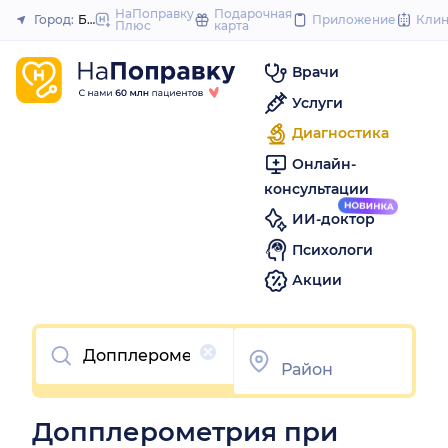
to
НаПоправку
Подарочная
Город:
Брянск
Приложение
Кли
Плюс
карта
Закрыть
content
Врачи
Услуги
Диагностика
Онлайн-
консультации
ИИ-доктор
Психологи
Акции
Очистить
Допплерометрия при