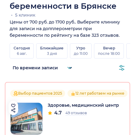
беременности в Брянске
5 клиник
Цены от 700 руб. до 1700 руб.. Выберите клинику
для записи на допплерометрии при
беременности по рейтингу на базе 323 отзывов.
Сегодня
Ближайшие
Утро
Вечер
В
6 авг.
3 дня
до 11:00
после 18:00
8 а
Выбор пациентов 2025
12 лет работаем на рынке
Здоровье, медицинский центр
4.7
49 отзывов