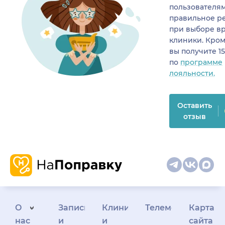
пользователя
правильное р
при выборе в
клиники. Кром
вы получите 1
по
программе
лояльности.
Оставить
отзыв
О
Запись
Клиникам
Телемедицина
Карта
нас
и
и
сайта