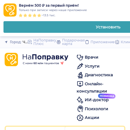
1
2
3
4
5
1
2
3
4
5
1
2
3
4
5
to
Вернём 500 ₽ за первый приём!
Закрыть
Только при записи через наше приложение
content
~13.5 тыс.
Установить
НаПоправку
Подарочная
Город:
Челябинск
Приложение
Кли
Плюс
карта
Врачи
Услуги
Диагностика
Онлайн-
консультации
ИИ-доктор
Психологи
Акции