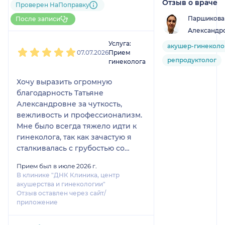
Отзыв о враче
1 отзыв
Проверен НаПоправку
До 5 записей через
Паршикова 
После записи
НаПоправку
Александр
1
2
3
4
5
Услуга:
акушер-гинеколо
07.07.2026
Прием
репродуктолог
гинеколога
Хочу выразить огромную
благодарность Татьяне
Александровне за чуткость,
вежливость и профессионализм.
Мне было всегда тяжело идти к
гинеколога, так как зачастую я
сталкивалась с грубостью со
стороны врачей данной
Прием был в июле 2026 г.
специальности. Но Татьяна
В клинике "ДНК Клиника, центр
Александровна сразу
акушерства и гинекологии"
расположила к себе, всё
Отзыв оставлен через сайт/
приложение
подробно объяснила, аккуратно
осматривала, тщательно