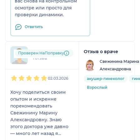
вас снова на контрольном
осмотре или просто для
проверки динамики.
Ответить
Отзыв о враче
zal....@....ru
Проверен НаПоправку
1 отзыв
Свежинина Марина
Александровна
1
2
3
4
5
02.03.2026
акушер-гинеколог
гин
Взрослый
Хочу поделиться своим
опытом и искренне
порекомендовать
Свежинину Марину
Александровну. Знаю
этого доктора уже давно
— много лет назад я