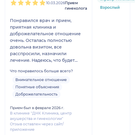
10.03.2026
Прием
Взрослый
гинеколога
Понравился врач и прием,
приятная клиника и
доброжелательное отношение
очень. Осталась полностью
довольна визитом, все
расспросили, назначили
лечение. Надеюсь, что будет
эффективное. Администратор в
Что понравилось больше всего?
клинике тоже очень
дружелюбный и приветливый,
Внимательное отношение
все объяснили, помогли со всем
Понятные объяснения
разобраться. Хочется
Доброжелательность
возвращаться, сервис на
высоком уровне. Спасибо
Прием был в феврале 2026 г.
доктору!
В клинике "ДНК Клиника, центр
акушерства и гинекологии"
Отзыв оставлен через сайт/
приложение