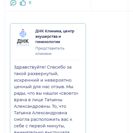
собирала анамнез, внимательно
0
слушала🙏🏻 Я нашла своего
врача, чему очень рада! Лечение
назначено, а я спокойна, потому
что доверила свое здоровье
ДНК Клиника, центр
профессионал своего дела,
акушерства и
который уважает пациентов,
гинекологии
любит свою работу❤️
Представитель
клиники
Здравствуйте! Спасибо за
такой развернутый,
искренний и невероятно
ценный для нас отзыв. Мы
рады, что вы нашли «своего»
врача в лице Татьяны
Александровны. То, что
Татьяна Александровна
смогла расположить вас к
себе с первой минуты,
внимательно выслушала,