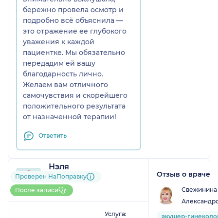
бережно провела осмотр и
подробно всё объяснила —
это отражение ее глубокого
уважения к каждой
пациентке. Мы обязательно
передадим ей вашу
благодарность лично.
Желаем вам отличного
самочувствия и скорейшего
положительного результата
от назначенной терапии!
Ответить
Нэля
Отзыв о враче
3 отзыва
Проверен НаПоправку
До 5 записей через
Свежинина
После записи
НаПоправку
Александр
1
2
3
4
5
Услуга:
акушер-гинеколо