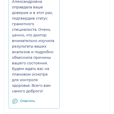
Александровна
результатами на руках.
оправдала ваше
Очень переживала, что
доверие и в этот раз,
придется пересдавать всё
подтвердив статус
заново (многие врачи не
грамотного
доверяют «чужим»
специалиста. Очень
бумажкам), но Марина
ценно, что доктор
Александровна меня
внимательно изучила
приятно удивила. Она
результаты ваших
внимательно изучила всю
анализов и подробно
распечатку, задала
объяснила причины
уточняющие вопросы,
вашего состояния.
после чего провела
Будем ждать вас на
осмотр.
плановом осмотре
для контроля
В итоге диагноз был
здоровья. Всего вам
поставлен быстро,
самого доброго!
правильно и подтвердил
мои опасения. Но главное
Ответить
— доктор не просто
сказала «что», а подробно