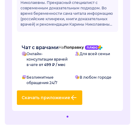
Николаевны. Прекрасный специалист с
современным доказательным подходом. Во
время беременности сама читала информацию
(российские клинреки, книги доказательных
врачей) и рекомендации Карины Николаевны
во всем совпадали. Мне были назначены все
необходимые анал...
Чат с врачами
Онлайн-
Для всей семьи
консультации врачей
в чате
от 499 ₽ / мес
Безлимитные
В любом городе
обращения 24/7
Скачать приложение