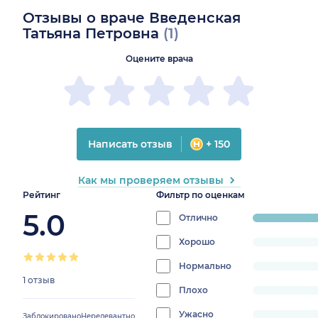
Отзывы о враче Введенская
Татьяна Петровна
(1)
Оцените врача
Написать отзыв
+ 150
Как мы проверяем отзывы
Рейтинг
Фильтр по оценкам
5.0
Отлично
progress:
100%
Хорошо
progress:
0%
Нормально
progress:
1 отзыв
0%
Плохо
progress:
0%
Ужасно
progress:
Заблокировано
Нерелевантно