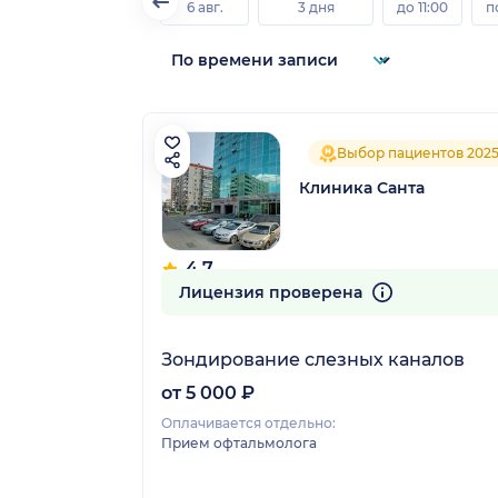
6 авг.
3 дня
до 11:00
п
Выбор пациентов 202
Клиника Санта
4.7
128 отзывов
Лицензия проверена
Зондирование слезных каналов
от 5 000 ₽
Оплачивается отдельно:
Прием офтальмолога