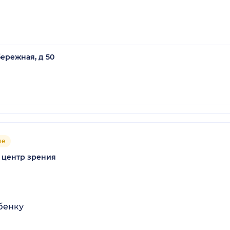
ережная, д 50
ые
й центр зрения
бенку