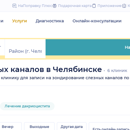
to
НаПоправку Плюс
Подарочная карта
Приложение
content
чи
Услуги
Диагностика
Онлайн-консультации
На
х каналов в Челябинске
6 клиник
е клинику для записи на зондирование слезных каналов по 
Лечение дакриоцистита
Вечер
Выходные
Другая дата
Есть онлайн-запись