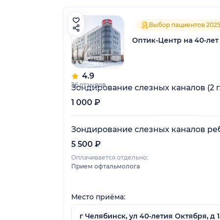
Выбор пациентов 202
Оптик-Центр на 40-лет
4.9
36 отзывов
Зондирование слезных каналов (2 г
1 000 ₽
Зондирование слезных каналов ре
5 500 ₽
Оплачивается отдельно:
Прием офтальмолога
Место приёма:
г Челябинск, ул 40-летия Октября, д 15