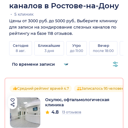
каналов в Ростове-на-Дону
5 клиник
Цены от 3000 руб. до 5000 руб.. Выберите клинику
для записи на зондирование слезных каналов по
рейтингу на базе 118 отзывов.
Сегодня
Ближайшие
Утро
Вечер
В
8 авг.
3 дня
до 11:00
после 18:00
8 а
Средний рейтинг врачей 4.7
Записалось 95 человек
Окулюс, офтальмологическая
клиника
4.8
13 отзывов