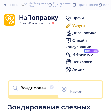
to
НаПоправку
Подарочная
Город:
Ростов-на-Дону
Приложение
Кли
Плюс
карта
Закрыть
content
Врачи
Услуги
Диагностика
Онлайн-
консультации
ИИ-доктор
Психологи
Акции
Очистить
Зондирование слезных