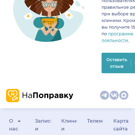
пользователя
правильное р
при выборе в
клиники. Кром
вы получите 1
по
программе
лояльности.
Оставить
отзыв
О
Запись
Клиникам
Телемедицина
Карта
нас
и
и
сайта