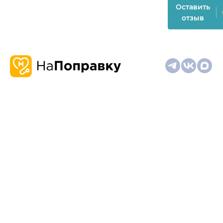
Оставить
отзыв
О
Запись
Клиникам
Телемедицина
Карта
нас
и
и
сайта
отзывы
врачам
На информационном ресурсе применяются
рекомендательные технологии (информационные технологии
предоставления информации на основе сбора,
систематизации и анализа сведений, относящихся к
предпочтениям пользователей сети "Интернет", находящихся
на территории Российской Федерации)
Материалы, размещённые на сайте, не предназначены для
постановки диагноза и лечения и не заменяют приём врача.