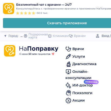
1
2
3
4
5
to
Безлимитный чат с врачами — 24/7
Закрыть
Консультируйтесь с проверенными врачами в приложении НаПоправк
content
~30.5 тыс.
Скачать приложение
Подарочная
Город:
Дальнегорск
Клиникам
Врачам
Вход 
карта
Врачи
Услуги
Диагностика
Онлайн-
консультации
ИИ-доктор
Психологи
Акции