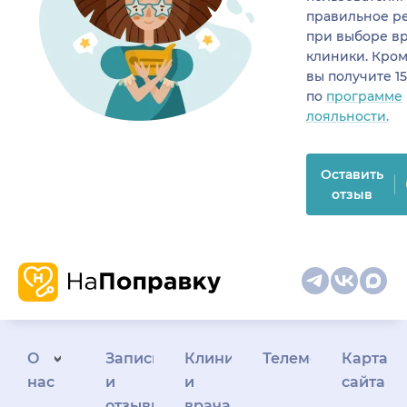
правильное р
при выборе в
клиники. Кром
вы получите 1
по
программе
лояльности.
Оставить
отзыв
О
Запись
Клиникам
Телемедицина
Карта
нас
и
и
сайта
отзывы
врачам