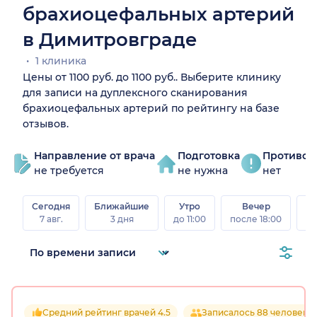
брахиоцефальных артерий
в Димитровграде
1 клиника
Цены от 1100 руб. до 1100 руб.. Выберите клинику
для записи на дуплексного сканирования
брахиоцефальных артерий по рейтингу на базе
отзывов.
Направление от врача
Подготовка
Противоп
не требуется
не нужна
нет
Сегодня
Ближайшие
Утро
Вечер
В
7 авг.
3 дня
до 11:00
после 18:00
8 а
Средний рейтинг врачей 4.5
Записалось 88 человек