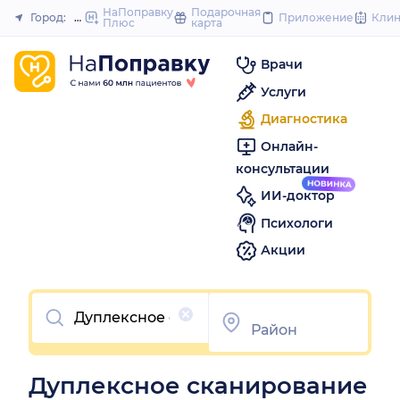
to
НаПоправку
Подарочная
Город:
Димитровград
Приложение
Кли
Плюс
карта
Закрыть
content
Врачи
Услуги
Диагностика
Онлайн-
консультации
ИИ-доктор
Психологи
Акции
Очистить
Дуплексное сканирование