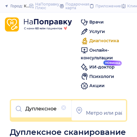
to
НаПоправку
Подарочная
Город:
Казань
Приложение
Кли
Плюс
карта
Закрыть
content
Врачи
Услуги
Диагностика
Онлайн-
консультации
ИИ-доктор
Психологи
Акции
Очистить
Дуплексное сканирование