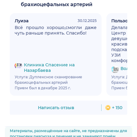
брахиоцефальных артерий
Луиза
Пользоват
30.12.2025
Всё прошло хорошо,смогли даже
Делала уз
чуть раньше принять. Спасибо!
Центр чис
девушка
красивая
подскажет
УЗИ сер
комфортно.
Клиника Спасение на
Волга,
Назарбаева
Услуга: Дуплексное сканирование
Услуга: Дуп
брахиоцефальных артерий
брахиоцефал
Прием был в декабре 2025 г.
Прием был в 
Написать отзыв
+ 150
Материалы, размещённые на сайте, не предназначены для
постановки диагноза и лечения и не заменяют приём