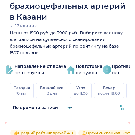
брахиоцефальных артерий
в Казани
17 клиник
Цены от 1500 руб. до 3900 руб.. Выберите клинику
для записи на дуплексного сканирования
брахиоцефальных артерий по рейтингу на базе
1507 отзывов.
Направление от врача
Подготовка
Противоп
не требуется
не нужна
нет
Сегодня
Ближайшие
Утро
Вечер
10 авг.
3 дня
до 11:00
после 18:00
15 
Средний рейтинг врачей 4.8
Врачи 26 специальносте